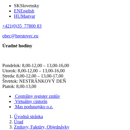
SK
Slovensky
EN
English
HU
Magyar
+421(0)35 77800 83
obec@brestovec.eu
Úradné hodiny
Pondelok: 8,00-12,00 – 13,00-16,00
Utorok: 8,00-12,00 – 13,00-16,00
Streda: 8,00-12,00 – 13,00-17,00
Štvtrtok: NESTRÁNKOVÝ DEŇ
Piatok: 8,00-13,00
Centrálny register zmlúv
Virtuálny cintorín
Mas podunajsko o.z.
Úvodná stránka
Úrad
Zmluvy, Faktúry, Objednávky