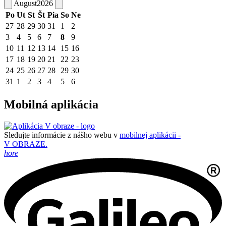
August
2026
Po
Ut
St
Št
Pia
So
Ne
27
28
29
30
31
1
2
3
4
5
6
7
8
9
10
11
12
13
14
15
16
17
18
19
20
21
22
23
24
25
26
27
28
29
30
31
1
2
3
4
5
6
Mobilná aplikácia
Sledujte informácie z nášho webu v
mobilnej aplikácii -
V OBRAZE.
hore