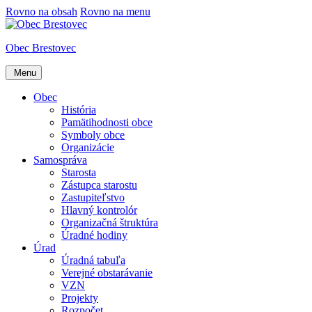
Rovno na obsah
Rovno na menu
Obec Brestovec
Menu
Obec
História
Pamätihodnosti obce
Symboly obce
Organizácie
Samospráva
Starosta
Zástupca starostu
Zastupiteľstvo
Hlavný kontrolór
Organizačná štruktúra
Úradné hodiny
Úrad
Úradná tabuľa
Verejné obstarávanie
VZN
Projekty
Rozpočet