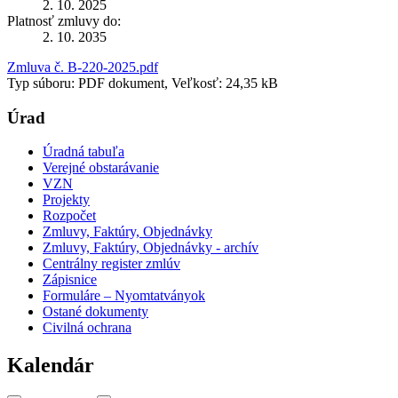
2. 10. 2025
Platnosť zmluvy do:
2. 10. 2035
Zmluva č. B-220-2025.pdf
Typ súboru: PDF dokument, Veľkosť: 24,35 kB
Úrad
Úradná tabuľa
Verejné obstarávanie
VZN
Projekty
Rozpočet
Zmluvy, Faktúry, Objednávky
Zmluvy, Faktúry, Objednávky - archív
Centrálny register zmlúv
Zápisnice
Formuláre – Nyomtatványok
Ostané dokumenty
Civilná ochrana
Kalendár