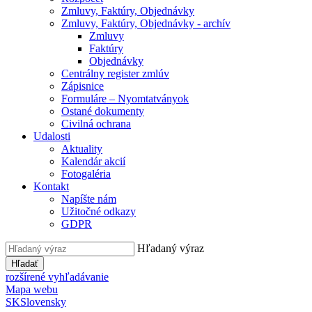
Zmluvy, Faktúry, Objednávky
Zmluvy, Faktúry, Objednávky - archív
Zmluvy
Faktúry
Objednávky
Centrálny register zmlúv
Zápisnice
Formuláre – Nyomtatványok
Ostané dokumenty
Civilná ochrana
Udalosti
Aktuality
Kalendár akcií
Fotogaléria
Kontakt
Napíšte nám
Užitočné odkazy
GDPR
Hľadaný výraz
Hľadať
rozšírené vyhľadávanie
Mapa webu
SK
Slovensky