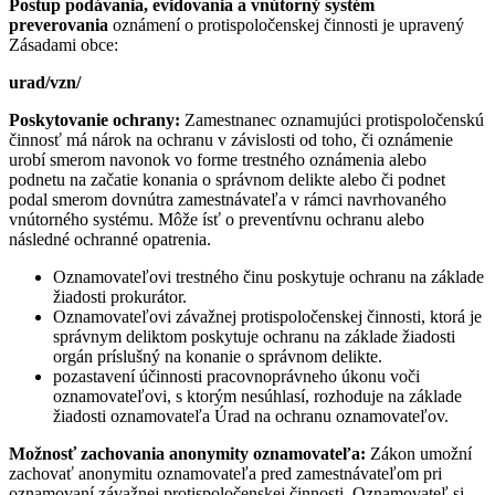
Postup podávania, evidovania a vnútorný systém
preverovania
oznámení o protispoločenskej činnosti je upravený
Zásadami obce:
urad/vzn/
Poskytovanie ochrany:
Zamestnanec oznamujúci protispoločenskú
činnosť má nárok na ochranu v závislosti od toho, či oznámenie
urobí smerom navonok vo forme trestného oznámenia alebo
podnetu na začatie konania o správnom delikte alebo či podnet
podal smerom dovnútra zamestnávateľa v rámci navrhovaného
vnútorného systému. Môže ísť o preventívnu ochranu alebo
následné ochranné opatrenia.
Oznamovateľovi trestného činu poskytuje ochranu na základe
žiadosti prokurátor.
Oznamovateľovi závažnej protispoločenskej činnosti, ktorá je
správnym deliktom poskytuje ochranu na základe žiadosti
orgán príslušný na konanie o správnom delikte.
pozastavení účinnosti pracovnoprávneho úkonu voči
oznamovateľovi, s ktorým nesúhlasí, rozhoduje na základe
žiadosti oznamovateľa Úrad na ochranu oznamovateľov.
Možnosť zachovania anonymity oznamovateľa:
Zákon umožní
zachovať anonymitu oznamovateľa pred zamestnávateľom pri
oznamovaní závažnej protispoločenskej činnosti. Oznamovateľ si