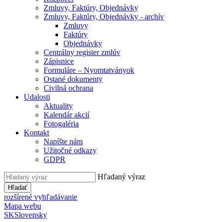
Zmluvy, Faktúry, Objednávky
Zmluvy, Faktúry, Objednávky - archív
Zmluvy
Faktúry
Objednávky
Centrálny register zmlúv
Zápisnice
Formuláre – Nyomtatványok
Ostané dokumenty
Civilná ochrana
Udalosti
Aktuality
Kalendár akcií
Fotogaléria
Kontakt
Napíšte nám
Užitočné odkazy
GDPR
Hľadaný výraz
Hľadať
rozšírené vyhľadávanie
Mapa webu
SK
Slovensky