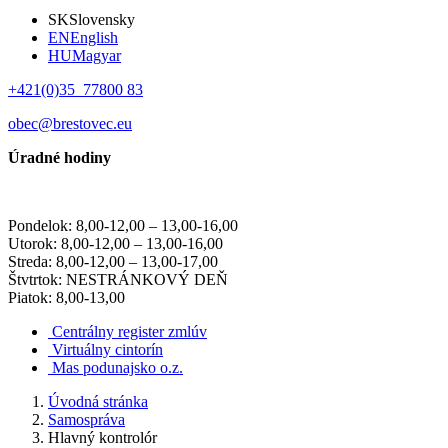
SK
Slovensky
EN
English
HU
Magyar
+421(0)35 77800 83
obec@brestovec.eu
Úradné hodiny
Pondelok: 8,00-12,00 – 13,00-16,00
Utorok: 8,00-12,00 – 13,00-16,00
Streda: 8,00-12,00 – 13,00-17,00
Štvtrtok: NESTRÁNKOVÝ DEŇ
Piatok: 8,00-13,00
Centrálny register zmlúv
Virtuálny cintorín
Mas podunajsko o.z.
Úvodná stránka
Samospráva
Hlavný kontrolór