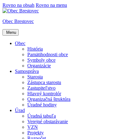
Rovno na obsah
Rovno na menu
Obec Brestovec
Menu
Obec
História
Pamätihodnosti obce
Symboly obce
Organizácie
Samospráva
Starosta
Zástupca starostu
Zastupiteľstvo
Hlavný kontrolór
Organizačná štruktúra
Úradné hodiny
Úrad
Úradná tabuľa
Verejné obstarávanie
VZN
Projekty
Rozpočet