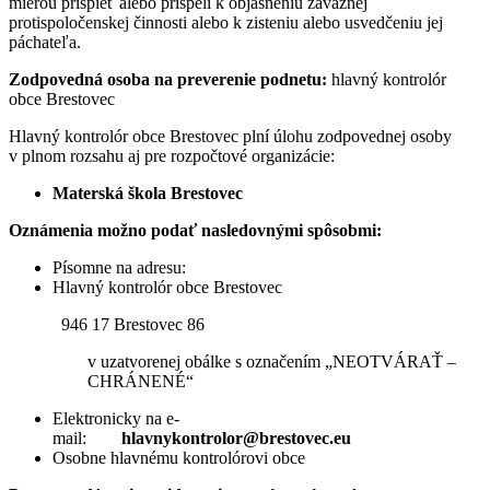
mierou prispieť alebo prispeli k objasneniu závažnej
protispoločenskej činnosti alebo k zisteniu alebo usvedčeniu jej
páchateľa.
Zodpovedná osoba na preverenie podnetu:
hlavný kontrolór
obce Brestovec
Hlavný kontrolór obce Brestovec plní úlohu zodpovednej osoby
v plnom rozsahu aj pre rozpočtové organizácie:
Materská škola Brestovec
Oznámenia možno podať nasledovnými spôsobmi:
Písomne na adresu:
Hlavný kontrolór obce Brestovec
946 17 Brestovec 86
v uzatvorenej obálke s označením „NEOTVÁRAŤ –
CHRÁNENÉ“
Elektronicky na e-
mail:
hlavnykontrolor@brestovec.eu
Osobne hlavnému kontrolórovi obce