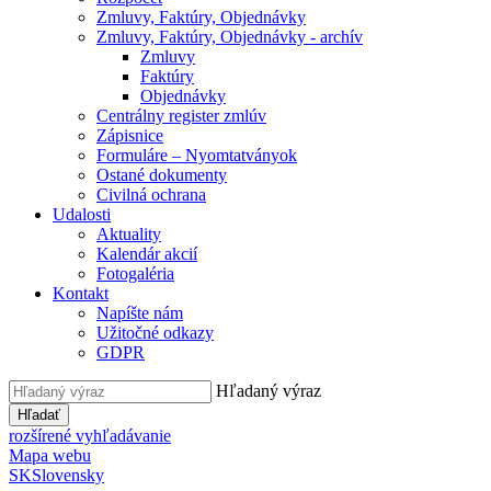
Zmluvy, Faktúry, Objednávky
Zmluvy, Faktúry, Objednávky - archív
Zmluvy
Faktúry
Objednávky
Centrálny register zmlúv
Zápisnice
Formuláre – Nyomtatványok
Ostané dokumenty
Civilná ochrana
Udalosti
Aktuality
Kalendár akcií
Fotogaléria
Kontakt
Napíšte nám
Užitočné odkazy
GDPR
Hľadaný výraz
Hľadať
rozšírené vyhľadávanie
Mapa webu
SK
Slovensky