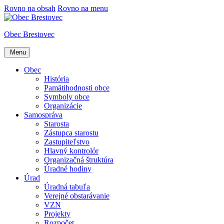
Rovno na obsah
Rovno na menu
Obec Brestovec
Menu
Obec
História
Pamätihodnosti obce
Symboly obce
Organizácie
Samospráva
Starosta
Zástupca starostu
Zastupiteľstvo
Hlavný kontrolór
Organizačná štruktúra
Úradné hodiny
Úrad
Úradná tabuľa
Verejné obstarávanie
VZN
Projekty
Rozpočet