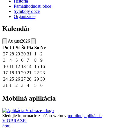
História
Pamätihodnosti obce
Symboly obce
Organizácie
Kalendár
August
2026
Po
Ut
St
Št
Pia
So
Ne
27
28
29
30
31
1
2
3
4
5
6
7
8
9
10
11
12
13
14
15
16
17
18
19
20
21
22
23
24
25
26
27
28
29
30
31
1
2
3
4
5
6
Mobilná aplikácia
Sledujte informácie z nášho webu v
mobilnej aplikácii -
V OBRAZE.
hore