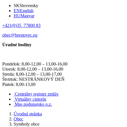
SK
Slovensky
EN
English
HU
Magyar
+421(0)35 77800 83
obec@brestovec.eu
Úradné hodiny
Pondelok: 8,00-12,00 – 13,00-16,00
Utorok: 8,00-12,00 – 13,00-16,00
Streda: 8,00-12,00 – 13,00-17,00
Štvtrtok: NESTRÁNKOVÝ DEŇ
Piatok: 8,00-13,00
Centrálny register zmlúv
Virtuálny cintorín
Mas podunajsko o.z.
Úvodná stránka
Obec
Symboly obce