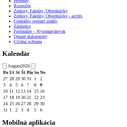
Projekty
Rozpočet
Zmluvy, Faktúry, Objednávky
Zmluvy, Faktúry, Objednávky - archív
Centrálny register zmlúv
Zápisnice
Formuláre – Nyomtatványok
Ostané dokumenty
Civilná ochrana
Kalendár
August
2026
Po
Ut
St
Št
Pia
So
Ne
27
28
29
30
31
1
2
3
4
5
6
7
8
9
10
11
12
13
14
15
16
17
18
19
20
21
22
23
24
25
26
27
28
29
30
31
1
2
3
4
5
6
Mobilná aplikácia