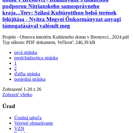
podporou Nitrianskeho samosprávneho
kraja...Terv: Szilasi Kultúrotthon belső terének
felújítása - Nyitra Megyei Őnkormányzat anyagi
támogatásával valósult meg
Projekt - Obnova interiéru Kultúrneho domu v Brestovci...2024.pdf
Typ súboru: PDF dokument, Veľkosť: 246,39 kB
prvá stránka
predchádzajúca stránka
1
2
ďalšia stránka
posledná stránka
Zobrazené
1
-
20
z 26
Zobraziť všetko
Úrad
Úradná tabuľa
Verejné obstarávanie
VZN