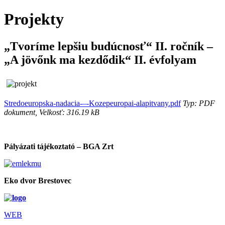
Projekty
„Tvoríme lepšiu budúcnosť“ II. ročník –
„A jövőnk ma kezdődik“ II. évfolyam
Stredoeuropska-nadacia-–-Kozepeuropai-alapitvany.pdf
Typ: PDF
dokument, Velkosť: 316.19 kB
Pályázati tájékoztató – BGA Zrt
Eko dvor Brestovec
WEB