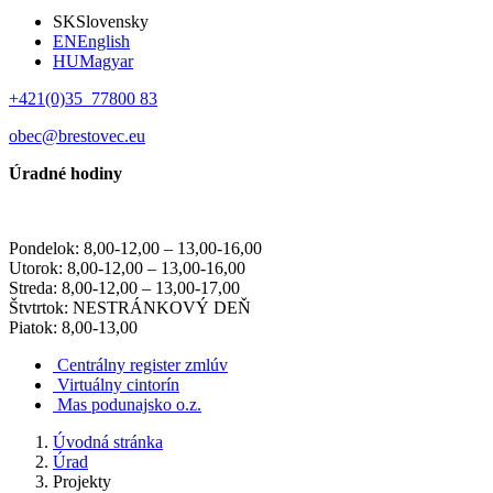
SK
Slovensky
EN
English
HU
Magyar
+421(0)35 77800 83
obec@brestovec.eu
Úradné hodiny
Pondelok: 8,00-12,00 – 13,00-16,00
Utorok: 8,00-12,00 – 13,00-16,00
Streda: 8,00-12,00 – 13,00-17,00
Štvtrtok: NESTRÁNKOVÝ DEŇ
Piatok: 8,00-13,00
Centrálny register zmlúv
Virtuálny cintorín
Mas podunajsko o.z.
Úvodná stránka
Úrad
Projekty