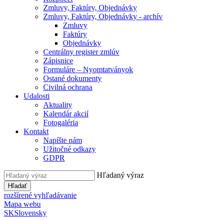
Zmluvy, Faktúry, Objednávky
Zmluvy, Faktúry, Objednávky - archív
Zmluvy
Faktúry
Objednávky
Centrálny register zmlúv
Zápisnice
Formuláre – Nyomtatványok
Ostané dokumenty
Civilná ochrana
Udalosti
Aktuality
Kalendár akcií
Fotogaléria
Kontakt
Napíšte nám
Užitočné odkazy
GDPR
Hľadaný výraz
Hľadať
rozšírené vyhľadávanie
Mapa webu
SK
Slovensky