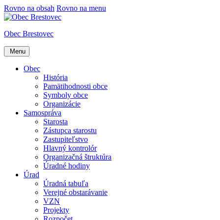
Rovno na obsah
Rovno na menu
Obec Brestovec
Menu
Obec
História
Pamätihodnosti obce
Symboly obce
Organizácie
Samospráva
Starosta
Zástupca starostu
Zastupiteľstvo
Hlavný kontrolór
Organizačná štruktúra
Úradné hodiny
Úrad
Úradná tabuľa
Verejné obstarávanie
VZN
Projekty
Rozpočet