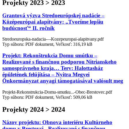
Projekty 2023 > 2023
Grantová výzva Stredoeurópskej nadácie –
Középeurópai alapítvány: „Tvoríme lepšiu
budúcnosť“ II. ročník
Stredoeuropska-nadacia-–-Kozepeuropai-alapitvany.pdf
Typ súboru: PDF dokument, Veľkosť: 316,19 kB
Projekt: Rekonštrukcia Domu smútku –
Realizované s finančnou podporou Nitrianskeho
samosprávneho kraja… Terv: Halottasház
épületének felújítása – Nyitra Megyei
Önkormányzat anyagi támogatásával valósult meg
Projekt-Rekonstrukcia-Domu-smutku...-Obec-Brestovec.pdf
Typ súboru: PDF dokument, Veľkosť: 509,06 kB
Projekty 2024 > 2024
Názov projektu: Obnova interiéru Kultúrneho
domu v Brestovci - Realizované s finančnou