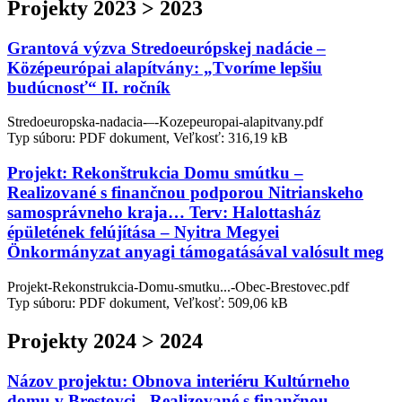
Projekty 2023 > 2023
Grantová výzva Stredoeurópskej nadácie –
Középeurópai alapítvány: „Tvoríme lepšiu
budúcnosť“ II. ročník
Stredoeuropska-nadacia-–-Kozepeuropai-alapitvany.pdf
Typ súboru: PDF dokument, Veľkosť: 316,19 kB
Projekt: Rekonštrukcia Domu smútku –
Realizované s finančnou podporou Nitrianskeho
samosprávneho kraja… Terv: Halottasház
épületének felújítása – Nyitra Megyei
Önkormányzat anyagi támogatásával valósult meg
Projekt-Rekonstrukcia-Domu-smutku...-Obec-Brestovec.pdf
Typ súboru: PDF dokument, Veľkosť: 509,06 kB
Projekty 2024 > 2024
Názov projektu: Obnova interiéru Kultúrneho
domu v Brestovci - Realizované s finančnou