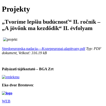
Projekty
„Tvoríme lepšiu budúcnosť“ II. ročník –
„A jövőnk ma kezdődik“ II. évfolyam
Stredoeuropska-nadacia-–-Kozepeuropai-alapitvany.pdf
Typ: PDF
dokument, Velkosť: 316.19 kB
Pályázati tájékoztató – BGA Zrt
Eko dvor Brestovec
WEB