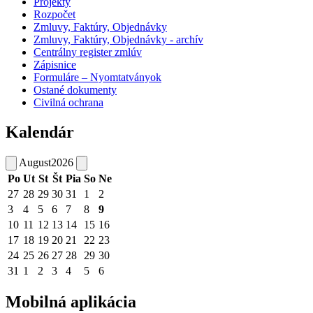
Projekty
Rozpočet
Zmluvy, Faktúry, Objednávky
Zmluvy, Faktúry, Objednávky - archív
Centrálny register zmlúv
Zápisnice
Formuláre – Nyomtatványok
Ostané dokumenty
Civilná ochrana
Kalendár
August
2026
Po
Ut
St
Št
Pia
So
Ne
27
28
29
30
31
1
2
3
4
5
6
7
8
9
10
11
12
13
14
15
16
17
18
19
20
21
22
23
24
25
26
27
28
29
30
31
1
2
3
4
5
6
Mobilná aplikácia