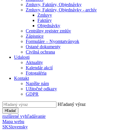
Zmluvy, Faktúry, Objednávky
Zmluvy, Faktúry, Objednávky - archív
Zmluvy
Faktúry
Objednávky
Centrálny register zmlúv
Zápisnice
Formuláre – Nyomtatványok
Ostané dokumenty
Civilná ochrana
Udalosti
Aktuality
Kalendár akcií
Fotogaléria
Kontakt
Napíšte nám
Užitočné odkazy
GDPR
Hľadaný výraz
Hľadať
rozšírené vyhľadávanie
Mapa webu
SK
Slovensky