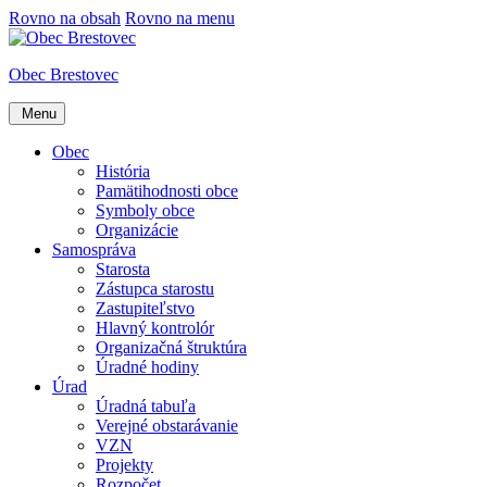
Rovno na obsah
Rovno na menu
Obec Brestovec
Menu
Obec
História
Pamätihodnosti obce
Symboly obce
Organizácie
Samospráva
Starosta
Zástupca starostu
Zastupiteľstvo
Hlavný kontrolór
Organizačná štruktúra
Úradné hodiny
Úrad
Úradná tabuľa
Verejné obstarávanie
VZN
Projekty
Rozpočet