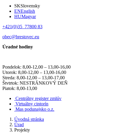
SK
Slovensky
EN
English
HU
Magyar
+421(0)35 77800 83
obec@brestovec.eu
Úradné hodiny
Pondelok: 8,00-12,00 – 13,00-16,00
Utorok: 8,00-12,00 – 13,00-16,00
Streda: 8,00-12,00 – 13,00-17,00
Štvtrtok: NESTRÁNKOVÝ DEŇ
Piatok: 8,00-13,00
Centrálny register zmlúv
Virtuálny cintorín
Mas podunajsko o.z.
Úvodná stránka
Úrad
Projekty