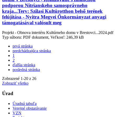
podporou Nitrianskeho samosprávneho
kraja...Terv: Szilasi Kultúrotthon belső terének
felújítása - Nyitra Megyei Őnkormányzat anyagi
támogatásával valósult meg
Projekt - Obnova interiéru Kultúrneho domu v Brestovci...2024.pdf
Typ súboru: PDF dokument, Veľkosť: 246,39 kB
prvá stránka
predchádzajúca stránka
1
2
ďalšia stránka
posledná stránka
Zobrazené
1
-
20
z 26
Zobraziť všetko
Úrad
Úradná tabuľa
Verejné obstarávanie
VZN