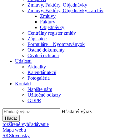
Zmluvy, Faktúry, Objednávky
Zmluvy, Faktúry, Objednávky - archív
Zmluvy
Faktúry
Objednávky
Centrálny register zmlúv
Zápisnice
Formuláre – Nyomtatványok
Ostané dokumenty
Civilná ochrana
Udalosti
Aktuality
Kalendár akcií
Fotogaléria
Kontakt
Napíšte nám
Užitočné odkazy
GDPR
Hľadaný výraz
Hľadať
rozšírené vyhľadávanie
Mapa webu
SK
Slovensky