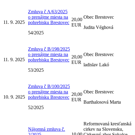
Zmluva č A/63/2025
o prenájme miesta na
Obec Brestovec
20,00
11. 9. 2025
pohrebisku Brestovec
EUR
Judita Véghová
54/2025
Zmluva č B/198/2025
o prenájme miesta na
Obec Brestovec
20,00
11. 9. 2025
pohrebisku Brestovec
EUR
ladislav Lakó
53/2025
Zmluva č B/100/2025
o prenájme miesta na
Obec Brestovec
20,00
10. 9. 2025
pohrebisku Brestovec
EUR
Barthalosová Marta
52/2025
Reformovaná kresťanská
Nájomná zmluva č.
cirkev na Slovensku,
10,00
2/2025
Cirkevný zbor Sokolce-