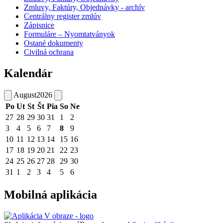
Zmluvy, Faktúry, Objednávky - archív
Centrálny register zmlúv
Zápisnice
Formuláre – Nyomtatványok
Ostané dokumenty
Civilná ochrana
Kalendár
August
2026
Po
Ut
St
Št
Pia
So
Ne
27
28
29
30
31
1
2
3
4
5
6
7
8
9
10
11
12
13
14
15
16
17
18
19
20
21
22
23
24
25
26
27
28
29
30
31
1
2
3
4
5
6
Mobilná aplikácia