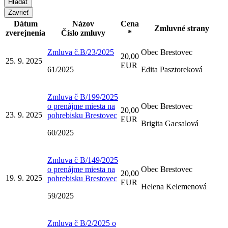
Zavrieť
Dátum
Názov
Cena
Zmluvné strany
zverejnenia
Číslo zmluvy
*
Zmluva č.B/23/2025
Obec Brestovec
20,00
25. 9. 2025
EUR
61/2025
Edita Pasztoreková
Zmluva č B/199/2025
o prenájme miesta na
Obec Brestovec
20,00
23. 9. 2025
pohrebisku Brestovec
EUR
Brigita Gacsalová
60/2025
Zmluva č B/149/2025
o prenájme miesta na
Obec Brestovec
20,00
19. 9. 2025
pohrebisku Brestovec
EUR
Helena Kelemenová
59/2025
Zmluva č B/2/2025 o