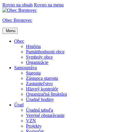
Rovno na obsah
Rovno na menu
Obec Brestovec
Menu
Obec
História
Pamätihodnosti obce
Symboly obce
Organizácie
Samospráva
Starosta
Zástupca starostu
Zastupiteľstvo
Hlavný kontrolór
Organizačná štruktúra
Úradné hodiny
Úrad
Úradná tabuľa
Verejné obstarávanie
VZN
Projekty
Rozpočet