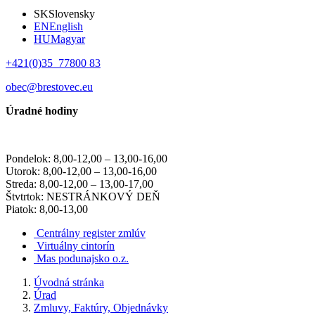
SK
Slovensky
EN
English
HU
Magyar
+421(0)35 77800 83
obec@brestovec.eu
Úradné hodiny
Pondelok: 8,00-12,00 – 13,00-16,00
Utorok: 8,00-12,00 – 13,00-16,00
Streda: 8,00-12,00 – 13,00-17,00
Štvtrtok: NESTRÁNKOVÝ DEŇ
Piatok: 8,00-13,00
Centrálny register zmlúv
Virtuálny cintorín
Mas podunajsko o.z.
Úvodná stránka
Úrad
Zmluvy, Faktúry, Objednávky