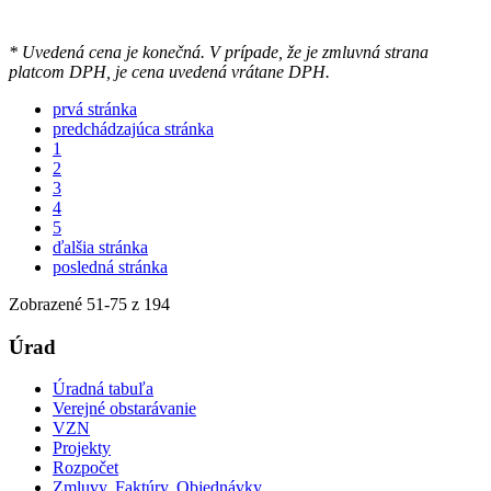
* Uvedená cena je konečná. V prípade, že je zmluvná strana
platcom DPH, je cena uvedená vrátane DPH.
prvá stránka
predchádzajúca stránka
1
2
3
4
5
ďalšia stránka
posledná stránka
Zobrazené
51
-
75
z 194
Úrad
Úradná tabuľa
Verejné obstarávanie
VZN
Projekty
Rozpočet
Zmluvy, Faktúry, Objednávky