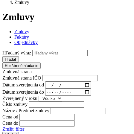
Zmluvy
Zmluvy
Zmluvy
Faktúry
Objednávky
Hľadaný výraz
Hľadať
Rozšírené hľadanie
Zmluvná strana
Zmluvná strana IČO
Dátum zverejnenia od
Dátum zverejnenia do
Zverejnený v roku
Číslo zmluvy
Názov / Predmet zmluvy
Cena od
Cena do
Zrušiť filter