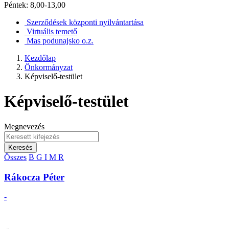
Péntek: 8,00-13,00
Szerződések központi nyilvántartása
Virtuális temető
Mas podunajsko o.z.
Kezdőlap
Önkormányzat
Képviselő-testület
Képviselő-testület
Megnevezés
Keresés
Összes
B
G
I
M
R
Rákocza Péter
-