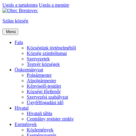
Ugrás a tartalomra
Ugrás a menüre
Szilas község
Menü
Falu
Községünk történelméből
Község szimbólumai
Szervezetek
Testvér községek
Önkormányzat
Polgármester
Alpolgármester
Képviselő-testület
Községi főellenőr
Szervezési szabályzat
Ügyfélfogadási idő
Hivatal
Hivatali tábla
Centrálny register zmlúv
Események
Közlemények
Eseménynaptár