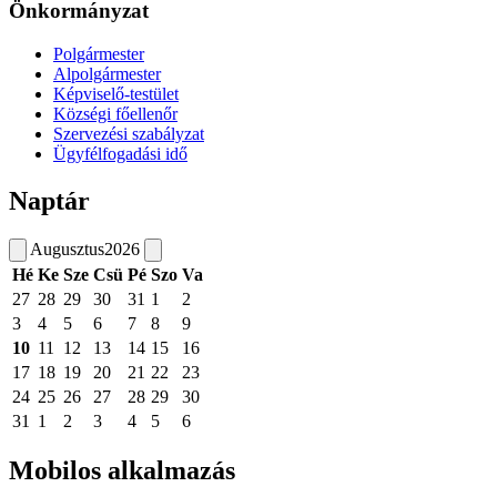
Önkormányzat
Polgármester
Alpolgármester
Képviselő-testület
Községi főellenőr
Szervezési szabályzat
Ügyfélfogadási idő
Naptár
Augusztus
2026
Hé
Ke
Sze
Csü
Pé
Szo
Va
27
28
29
30
31
1
2
3
4
5
6
7
8
9
10
11
12
13
14
15
16
17
18
19
20
21
22
23
24
25
26
27
28
29
30
31
1
2
3
4
5
6
Mobilos alkalmazás