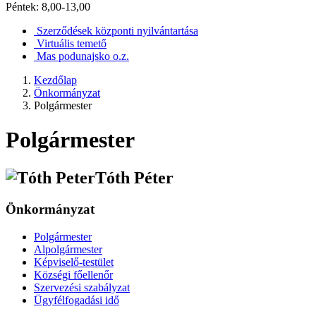
Péntek: 8,00-13,00
Szerződések központi nyilvántartása
Virtuális temető
Mas podunajsko o.z.
Kezdőlap
Önkormányzat
Polgármester
Polgármester
Tóth Péter
Önkormányzat
Polgármester
Alpolgármester
Képviselő-testület
Községi főellenőr
Szervezési szabályzat
Ügyfélfogadási idő