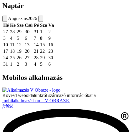
Naptár
Augusztus
2026
Hé
Ke
Sze
Csü
Pé
Szo
Va
27
28
29
30
31
1
2
3
4
5
6
7
8
9
10
11
12
13
14
15
16
17
18
19
20
21
22
23
24
25
26
27
28
29
30
31
1
2
3
4
5
6
Mobilos alkalmazás
Kövesd weboldalunkról származó információkat a
mobilalkalmazásban – V OBRAZE.
felfelé