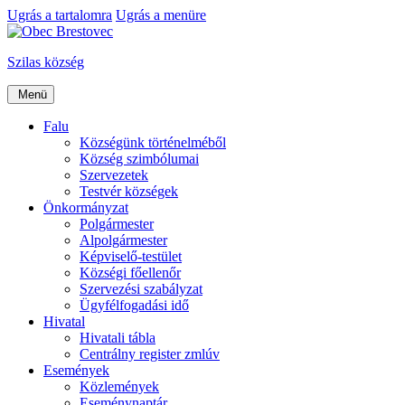
Ugrás a tartalomra
Ugrás a menüre
Szilas község
Menü
Falu
Községünk történelméből
Község szimbólumai
Szervezetek
Testvér községek
Önkormányzat
Polgármester
Alpolgármester
Képviselő-testület
Községi főellenőr
Szervezési szabályzat
Ügyfélfogadási idő
Hivatal
Hivatali tábla
Centrálny register zmlúv
Események
Közlemények
Eseménynaptár