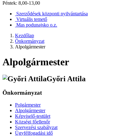
Péntek: 8,00-13,00
Szerződések központi nyilvántartása
Virtuális temető
Mas podunajsko o.z.
Kezdőlap
Önkormányzat
Alpolgármester
Alpolgármester
Győri Attila
Önkormányzat
Polgármester
Alpolgármester
Képviselő-testület
Községi főellenőr
Szervezési szabályzat
Ügyfélfogadási idő