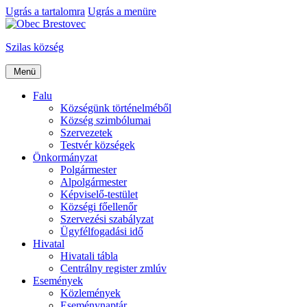
Ugrás a tartalomra
Ugrás a menüre
Szilas község
Menü
Falu
Községünk történelméből
Község szimbólumai
Szervezetek
Testvér községek
Önkormányzat
Polgármester
Alpolgármester
Képviselő-testület
Községi főellenőr
Szervezési szabályzat
Ügyfélfogadási idő
Hivatal
Hivatali tábla
Centrálny register zmlúv
Események
Közlemények
Eseménynaptár