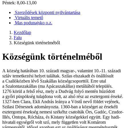
Péntek: 8,00-13,00
Szerződések központi nyilvántartása
Virtuális temető
Mas podunajsko o.z.
Kezdőlap
Falu
Községünk történelméből
Községünk történelméből
A község határában 10. századi magyar-, valamint 10.-11. századi
szláv temetkezési helyet találtak. Szilas elszakadt és önállósult
a Csallóközben lévő Szakállas községcsoporttól. Erre utal
a Szalontaszakállas (ma Apácaszakállas) metáliából település.
1276 körül a felső rész, mely a Dudvág folyó mentén húzódott
a győri püspökség tulajdona volt, az alsó rész az esztergomi érseké.
1327-ben Clara, Ekli András leánya a Vöstű nevő földet vejének,
Szilasi Dénesnek adományozta. 1360-ban a községet az érsekéli
esztergomi érsekség nemesi székéhz csatolták Örs, Gadóc, Czudor-
Illés, Ontopa, Rócháza, és Kistany községekkel együtt. Egy hadi-
hivatali egységről volt szó, mely független volt Komárom
vármegyétől, idővel azonban ezt az önállóságot megmételyezték.