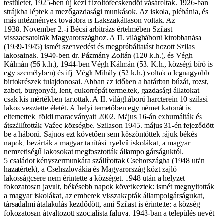
testületet, 1925-ben új kézi tűzoltófecskendőt vásároltak. 1926-ban
strájkba léptek a mezőgazdasági munkások. Az iskola, plébánia, és
más intézmények továbbra is Lakszakállason voltak. Az
1938. November 2.-i Bécsi arbitrázs értelmében Szilast
visszacsatolták Magyarországhoz. A II. világháború kirobbanása
(1939-1945) ismét szenvedést és megpróbáltatást hozott Szilas
lakosainak. 1940-ben dr. Pázmány Zoltán (120 k.h.), és Végh
Kálmán (56 k.h.), 1944-ben Végh Kálmán (53. K.h., községi bíró is
egy személyben) és ifj. Végh Mihály (52 k.h.) voltak a legnagyobb
birtokrészek tulajdonosai. Abban az időben a határban búzát, rozst,
zabot, burgonyát, lent, cukorrépát termeltek, gazdasági állatokat
csak kis mértékben tartottak. A II. világháború harcterein 10 szilasi
lakos vesztette életét. A helyi temetőben egy német katonát is
eltemettek, földi maradványait 2002. Május 16-án exhumálták és
átszállították Važec községbe. Szilason 1945. május 31-én fejeződött
be a háború. Sajnos ezt követően sem köszöntöttek rájuk békés
napok, bezárták a magyar tanítási nyelvű iskolákat, a magyar
nemzetiségű lakosokat megfosztották állampolgárságuktól.
5 családot kényszermunkára szállítottak Csehországba (1948 után
hazatértek), a Csehszlovákia és Magyarország közt zajló
lakosságcsere nem érintette a községet. 1948 után a helyzet
fokozatosan javult, békésebb napok következtek: ismét megnyitották
a magyar iskolákat, az emberek visszakapták állampolgárságukat,
társadalmi átalakulás kezdődött, ami Szilast is érintette: a község
fokozatosan átváltozott szocialista faluvá.
1948-ban a település nevét