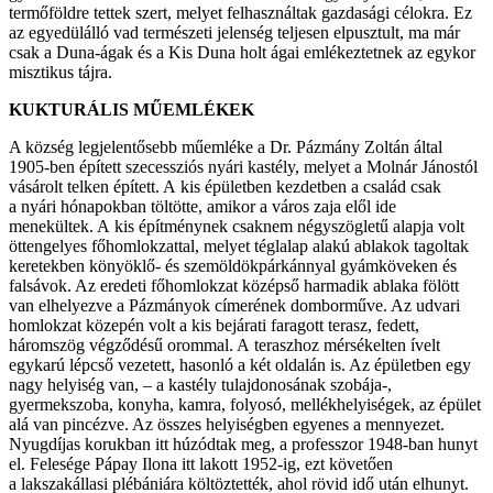
termőföldre tettek szert, melyet felhasználtak gazdasági célokra. Ez
az egyedülálló vad természeti jelenség teljesen elpusztult, ma már
csak a Duna-ágak és a Kis Duna holt ágai emlékeztetnek az egykor
misztikus tájra.
KUKTURÁLIS MŰEMLÉKEK
A község legjelentősebb műemléke a Dr. Pázmány Zoltán által
1905-ben épített szecessziós nyári kastély, melyet a Molnár Jánostól
vásárolt telken épített. A kis épületben kezdetben a család csak
a nyári hónapokban töltötte, amikor a város zaja elől ide
menekültek. A kis építménynek csaknem négyszögletű alapja volt
öttengelyes főhomlokzattal, melyet téglalap alakú ablakok tagoltak
keretekben könyöklő- és szemöldökpárkánnyal gyámköveken és
falsávok. Az eredeti főhomlokzat középső harmadik ablaka fölött
van elhelyezve a Pázmányok címerének domborműve. Az udvari
homlokzat közepén volt a kis bejárati faragott terasz, fedett,
háromszög végződésű orommal. A teraszhoz mérsékelten ívelt
egykarú lépcső vezetett, hasonló a két oldalán is. Az épületben egy
nagy helyiség van, – a kastély tulajdonosának szobája-,
gyermekszoba, konyha, kamra, folyosó, mellékhelyiségek, az épület
alá van pincézve. Az összes helyiségben egyenes a mennyezet.
Nyugdíjas korukban itt húzódtak meg, a professzor 1948-ban hunyt
el. Felesége Pápay Ilona itt lakott 1952-ig, ezt követően
a lakszakállasi plébániára költöztették, ahol rövid idő után elhunyt.