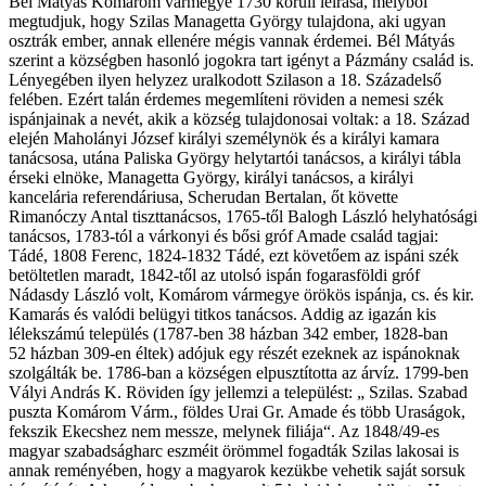
Bél Mátyás Komárom vármegye 1730 körüli leírása, melyből
megtudjuk, hogy Szilas Managetta György tulajdona, aki ugyan
osztrák ember, annak ellenére mégis vannak érdemei. Bél Mátyás
szerint a községben hasonló jogokra tart igényt a Pázmány család is.
Lényegében ilyen helyzez uralkodott Szilason a 18. Századelső
felében. Ezért talán érdemes megemlíteni röviden a nemesi szék
ispánjainak a nevét, akik a község tulajdonosai voltak: a 18. Század
elején Maholányi József királyi személynök és a királyi kamara
tanácsosa, utána Paliska György helytartói tanácsos, a királyi tábla
érseki elnöke, Managetta György, királyi tanácsos, a királyi
kancelária referendáriusa, Scherudan Bertalan, őt követte
Rimanóczy Antal tiszttanácsos, 1765-től Balogh László helyhatósági
tanácsos, 1783-tól a várkonyi és bősi gróf Amade család tagjai:
Tádé, 1808 Ferenc, 1824-1832 Tádé, ezt követőem az ispáni szék
betöltetlen maradt, 1842-től az utolsó ispán fogarasföldi gróf
Nádasdy László volt, Komárom vármegye örökös ispánja, cs. és kir.
Kamarás és valódi belügyi titkos tanácsos. Addig az igazán kis
lélekszámú település (1787-ben 38 házban 342 ember, 1828-ban
52 házban 309-en éltek) adójuk egy részét ezeknek az ispánoknak
szolgálták be. 1786-ban a községen elpusztította az árvíz. 1799-ben
Vályi András K. Röviden így jellemzi a települést: „ Szilas. Szabad
puszta Komárom Várm., földes Urai Gr. Amade és több Uraságok,
fekszik Ekecshez nem messze, melynek filiája“. Az 1848/49-es
magyar szabadságharc eszméit örömmel fogadták Szilas lakosai is
annak reményében, hogy a magyarok kezükbe vehetik saját sorsuk