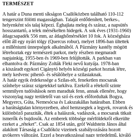
TERMÉSZET
A határ a Duna menti síkságon Csallóközben található 110-112
tengerszint fölötti magasságban. Talaját erdőtlenített, berkes-,
helyenként sós talaj képezi. Éghajlata meleg és száraz, a napsütés
hosszantartó, a telek mérsékelten hidegek. A sok éves (1931-1960)
átlagcsapadék 556 mm, az átlaghőmérséklet 10 fok. A községháza
előtt áll egy nyári tölgy (Quercus robur), melyet 1896-ban ültettek
a milléniumi ünnepségek alkalmából. A Pázmány kastély mögött
létrehoztak egy természeti parkot, mely részben megmaradt
napjainkig, 1955-ben és 1969-ben felújították. A parkban van
elhantolva dr. Pázmány Zolták Fleki nevű kutyája. 1978-ban
a kiszáradt egykori Cigánytó helyén községi parkot hoztak létre,
mely kedvenc pihenő- és sétálóhelye a szilasiaknak.
A határ egyik érdekessége a Szilas-rét, feneketlen mocsarak
színhelye száraz szigetekkel tarkítva. Ezekről a rétekről szinte
semmilyen tudósítások nem maradtak fenn, annak ellenére, hogy
viszonylag nagy területről van szó és ezek előfordultak Bogya,
Megyercs, Gúta, Nemesócsa és Lakszakállas határaiban. Ebben
a barátságtalan környezetben, ahol hemzsegtek a legyek, rovarok és
különböző paraziták, éltek a halászok, vadászok, a mocsarak titkait
ismerők és bujdosók. Az emberek többsége mérföldekről elkerülte
ezeket a „réteket”. Csak az 1854 után, gróf Waldstein János által
alakított Társaság a Csallóköz vizeinek szabályozására hozott
gyökeres változást. Ezzel a beavatkozással nagy terjedelmű, kiváló