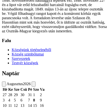
1848. novemberében hadnaggyá léptették elő, 1848. november 22-
én a lipot vár erőd felszabadító harcainál fogságba esett, de
kiszabadította magát. 1849. május 13-án az újonc telepre osztották
be. Végül főhadnagyi rangot kapott és a komáromi kórház egyik
parancsnoka volt. A forradalom leverése után Szilason élt.
Hasonlóan mint sok más honvédet, őt is üldözte az osztrák hatóság,
ezért rákényszerült, hogy visszavonuljon gazdálkodni vidékre. Sorsa
az Osztrák-Magyar kiegyezés után ismeretlen.
Falu
Községünk történelméből
Község szimbólumai
Szervezetek
Testvér községek
Naptár
Augusztus
2026
Hé
Ke
Sze
Csü
Pé
Szo
Va
27
28
29
30
31
1
2
3
4
5
6
7
8
9
10
11
12
13
14
15
16