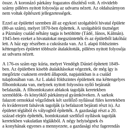
össze. A koronázó párkány fogazatos díszítésű volt. A rövidebb
szárny pilléres nyitott folyosója az udvarra nézett. Az oldalszárnyon
nem voltak építészeti jellegzetességek.
Ezzel az épülettel szemben áll az egykori szolgabírói hivatal épülete
(80-as szám), melyet 1870-ben építettek. A szolgabírói tisztséget
a Pázmány család néhány tagja is betöltötte (Tádé, János, Kálmán).
1945-ben ezeket a hivatalokat megszüntették és az épületből lakóház
lett. A ház egy részében a cukrászda van. Az L alapú földszintes
kéttengelyes épületet többször átalakították, pilléres nyitott folyosója
az udvarra nézett.
A 176-os szám egy kúria, melyet Vendégh Dániel építetett 1849-
ben. Az épületben kisebb átalakításokat végeztek, de még így is
megőrizte csaknem eredeti állapotát, napjainkban is a család
tulajdonában van. Az L alakú földszintes épületnek ma kéttengelyes
főhomlokzata van, melynek nyitott folyosóra nyíló bejáratát
befalazták. A főhomlokzatot ablakok tagolják keretekben
szemöldök- és könyöklő párkánnyal gyámköveken. A sarkok
falazott ormokkal végződnek két szellőző nyílással füles keretekben
és kváderezett falsávok tagolják (a befalazott bejárati részt is). Az
épületet téglából és vályogból építették. A gazdasági részt a 20.
század elején építették, homlokzatait szellőző nyílások tagolják
keretekben vakulatlan téglákból. A négy helyiségnek és
a konyhának egyenes a mennyezete, a gazdasági rész fagerendás