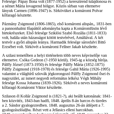
Felesége: Pápay Ilona volt (1877-1952) a keresztrend tulajdonosa és
a német Mária lovagrend hölgye. Közös sírban van eltemetve
lányuk Carmen (1896-1947) is. Sírkövüket a komáromi Polvar
kőfaragó késztette.
Pázmány Zsigmond (1806-1865), első komáromi alispán,, 1831-ben
a pannonhalmi főapáttól adományba kapta a Komáromfüsön lévő
birtokrészeket. Első felesége Sziklósi Szabó Rozália (1811-1833)
volt, halála után házasságot kötött testvérével, Amáliával. A két
testvér a győri alispán leánya. Harmadik felesége sárosfalvi Bittó
Erzsébet volt. Sírkövét a komáromi Fellner Jakab készítette.
A szilasi temetőben a helyi történelem több neves képviselője van
eltemetve. Csóka Gedeon (?-1950 körül), 1945-ig a község bírója.
Pálffy József (1873-1950) és felesége Pálffy Mária (1852-1875)
Pálffy Zsigmond (1918-1978) és felesége Gahil Mária (1926-1995)
valamint a világhírű szlovák jégkorongozó Pálffy Zsigmond ősei és
nagyszülei, az ismert negyedi református lelkész Végh Mihály
felesége Kossa Johanna (1839-1926). Sírkövét a neves komáromi
kőfaragó Komáromi Viktor készítette.
Szilason él Kollár Zsigmond is (1821-?), aki beállt katonának: 1841-
ben közvitéz, 1843-ban hadfi, 1848. április 8-án harcos és tizedes
a 2. Sándor gyalogezredben. 1848. augusztus 26-án átlépett a 7.
gyalogzászlóaljba. Részt vett a Jellasics elleni harcokban.