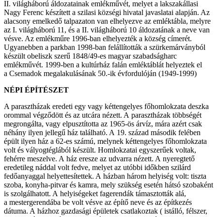
II. világháború áldozatainak emlékművét, melyet a lakszakállasi
Nagy Ferenc készített a szilasi községi hivatal javaslatai alapján. Az
alacsony emelkedő talpazaton van elhelyezve az emléktábla, melyre
az I. világháború 11, és a II. világháború 10 áldozatának a neve van
vésve. Az emlékműre 1996-ban elhelyezték a község címerét.
Ugyanebben a parkban 1998-ban felállították a szürkemárványból
készült obeliszk szerű 1848/49-es magyar szabadságharc
emlékművét. 1999-ben a kultúrház falán emléktáblát helyeztek el
a Csemadok megalakulásának 50.-ik évfordulóján (1949-1999)
NÉPI ÉPÍTÉSZET
A parasztházak eredeti egy vagy kéttengelyes főhomlokzata deszka
orommal végződött és az utcára nézett. A parasztházak többségét
megrongálta, vagy elpusztította az 1965-ös árvíz, mára azért csak
néhány ilyen jellegű ház található. A 19. század második felében
épült ilyen ház a 62-es számú, melynek kéttengelyes főhomlokzata
volt és vályogtéglából készült. Homlokzatai egyszerűek voltak,
fehérre meszelve. A ház eresze az udvarra nézett. A nyeregtető
eredetileg náddal volt fedve, melyet az utóbbi időkben szilárd
fedőanyaggal helyettesítettek. A házban három helyiség volt: tiszta
szoba, konyha-pitvar és kamra, mely szükség esetén hátsó szobaként
is szolgálhatott. A helyiségeket fagerendák támasztották alá,
a mestergerendába be volt vésve az építő neve és az építkezés
dátuma. A házhoz gazdasági épületek csatlakoztak ( istálló, félszer,