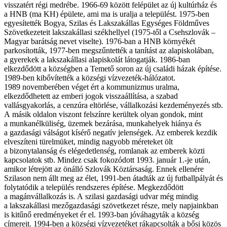
visszatért régi medrébe. 1966-69 között felépület az új kultúrház és
a HNB (ma KH) épülete, ami ma is uralja a települést. 1975-ben
egyesítették Bogya, Szilas és Lakszakállas Egységes Földműves
Szövetkezeteit lakszakállasi székhellyel (1975-től a Csehszlovák –
Magyar barátság nevet viselte). 1976-ban a HNB környékét
parkosították, 1977-ben megszűntették a tanítást az alapiskolában,
a gyerekek a lakszakállasi alapiskolát látogatják. 1986-ban
elkezdődött a községben a Temető soron az új családi házak építése.
1989-ben kibővítették a községi vízvezeték-hálózatot.
1989 novemberében véget ért a kommunizmus uralma,
elkezdődhetett az emberi jogok visszaállítása, a szabad
vallásgyakorlás, a cenzúra eltörlése, vállalkozási kezdeményezés stb.
A másik oldalon viszont felszínre kerültek olyan gondok, mint
a munkanélküliség, üzemek bezárása, munkahelyek hiánya és
a gazdasági válságot kísérő negatív jelenségek. Az emberek kezdik
elveszíteni türelmüket, mindig nagyobb méreteket ölt
a bizonytalanság és elégedetlenség, romlanak az emberek közti
kapcsolatok stb. Mindez csak fokozódott 1993. január 1.-je után,
amikor létrejött az önálló Szlovák Köztársaság. Ennek ellenére
Szilason nem állt meg az élet, 1991-ben átadták az új futballpályát és
folytatódik a település rendszeres építése. Megkezdődött
a magánvállalkozás is. A szilasi gazdasági udvar még mindig
a lakszakállasi mezőgazdasági szövetkezet része, mely napjainkban
is kitűnő eredményeket ér el. 1993-ban jóváhagyták a község
címereit. 1994-ben a községi vízvezetéket rákapcsolták a bősi közös