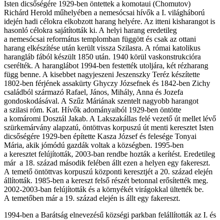
Isten dicsőségére 1929-ben öntettek a komotaui (Chomutov)
Richárd Herold műhelyében a nemesócsai hívők a I. világháború
idején hadi célokra elkobzott harang helyére. Az itteni kisharangot is
hasonló célokra sajátították ki. A helyi harang eredetileg
a nemesócsai református templomban függött és csak az ottani
harang elkészítése után került vissza Szilasra. A római katolikus
harangláb fából készült 1850 után. 1940 körül vaskonstrukcióra
cserélték. A haranglábot 1994-ben festették utoljára, két rézharang
függ benne. A kisebbet nagyjeszeni Jeszenszky Teréz készítette
1802-ben férjének assakürty Ghyczy Józsefnek és 1842-ben Zichy
családból származó Rafael, János, Mihály, Anna és Jozefa
gondoskodásával. A Szűz Máriának szentelt nagyobb harangot
a szilasi róm. Kat. Hívők adományaiból 1929-ben öntötte
a komáromi Dosztál Jakab. A Lakszakállas felé vezető út mellet lévő
szürkemárvány alapzatú, öntöttvas korpuszú út menti keresztet Isten
dicsőségére 1929-ben építette Kasza József és felesége Tonyai
Mária, akik jómódú gazdák voltak a községben. 1995-ben
a keresztet felújították, 2003-ban rendbe hozták a kerítést. Eredetileg
már a 18. század második felében állt ezen a helyen egy fakereszt.
A temető öntöttvas korpuszú központi keresztjét a 20. század elején
állították. 1985-ben a kereszt felső részét betonnal erősítették meg.
2002-2003-ban felújították és a környékét virágokkal ültették be.
A temetőben már a 19. század elején is állt egy fakereszt.
1994-ben a Barátság elnevezésű községi parkban felállították az I. és