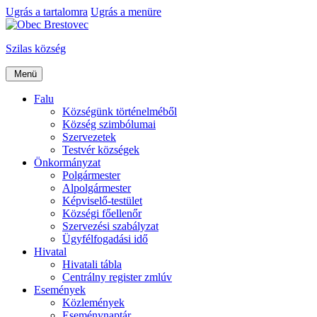
Ugrás a tartalomra
Ugrás a menüre
Szilas község
Menü
Falu
Községünk történelméből
Község szimbólumai
Szervezetek
Testvér községek
Önkormányzat
Polgármester
Alpolgármester
Képviselő-testület
Községi főellenőr
Szervezési szabályzat
Ügyfélfogadási idő
Hivatal
Hivatali tábla
Centrálny register zmlúv
Események
Közlemények
Eseménynaptár