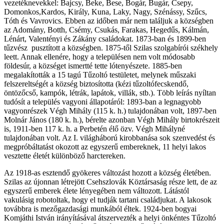
vezetéknevekkel: Bajcsy, Beke, Bese, Bogár, Bugár, Csepy,
Domonkos,Kardos, Király, Kuna, Laky, Nagy, Szénássy, Szűcs,
Tóth és Vavrovics. Ebben az időben már nem találjuk a községben
az Adomány, Botth, Csémy, Csukás, Farakas, Hegedűs, Kálmán,
Lénárt, Valentényi és Zákány családokat. 1873-ban és 1899-ben
tűzvész pusztított a községben. 1875-től Szilas szolgabírói székhely
leett. Annak ellenére, hogy a településen nem volt módosabb
földesúr, a községet ismertté tette lótenyészete. 1885-ben
megalakították a 15 tagú Tűzoltó testületet, melynek műszaki
felszereltségét a község biztosította (kézi tűzoltófecskendő,
öntözőcső, kampók, létrák, lapátok, villák, stb.). Több leírás nyíltan
tudósít a település vagyoni állapotáról: 1893-ban a legnagyobb
vagyonrészek Végh Mihály (115 k. h.) tulajdonában volt, 1897-ben
Molnár János (180 k. h.), bérelte azonban Végh Mihály birtokrészeit
is, 1911-ben 117 k. h. a Perbetén élő özv. Végh Mihályné
tulajdonában volt. Az I. világháború kirobbanása sok szenvedést és
megpróbáltatást okozott az egyszerű embereknek, 11 helyi lakos
vesztette életét különböző harctereken.
Az 1918-as esztendő gyökeres változást hozott a község életében.
Szilas az újonnan létrejött Csehszlovák Köztársaság része lett, de az
egyszerű emberek élete lényegében nem változott. Látástól
vakulásig robotoltak, hogy el tudják tartani családjukat. A lakosok
továbbra is mezőgazdasági munkából éltek. 1924-ben bogyai
Komjáthi István irányításával átszervezték a helyi önkéntes Tűzoltó