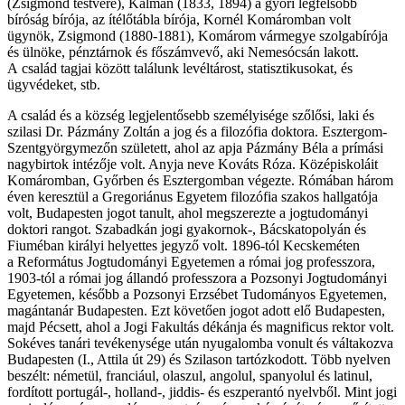
(Zsigmond testvére), Kálmán (1833, 1894) a győri legfelsőbb
bíróság bírója, az ítélőtábla bírója, Kornél Komáromban volt
ügynök, Zsigmond (1880-1881), Komárom vármegye szolgabírója
és ülnöke, pénztárnok és főszámvevő, aki Nemesócsán lakott.
A család tagjai között találunk levéltárost, statisztikusokat, és
ügyvédeket, stb.
A család és a község legjelentősebb személyisége szőlősi, laki és
szilasi Dr. Pázmány Zoltán a jog és a filozófia doktora. Esztergom-
Szentgyörgymezőn született, ahol az apja Pázmány Béla a prímási
nagybirtok intézője volt. Anyja neve Kováts Róza. Középiskoláit
Komáromban, Győrben és Esztergomban végezte. Rómában három
éven keresztül a Gregoriánus Egyetem filozófia szakos hallgatója
volt, Budapesten jogot tanult, ahol megszerezte a jogtudományi
doktori rangot. Szabadkán jogi gyakornok-, Bácskatopolyán és
Fiuméban királyi helyettes jegyző volt. 1896-tól Kecskeméten
a Református Jogtudományi Egyetemen a római jog professzora,
1903-tól a római jog állandó professzora a Pozsonyi Jogtudományi
Egyetemen, később a Pozsonyi Erzsébet Tudományos Egyetemen,
magántanár Budapesten. Ezt követően jogot adott elő Budapesten,
majd Pécsett, ahol a Jogi Fakultás dékánja és magnificus rektor volt.
Sokéves tanári tevékenysége után nyugalomba vonult és váltakozva
Budapesten (I., Attila út 29) és Szilason tartózkodott. Több nyelven
beszélt: németül, franciául, olaszul, angolul, spanyolul és latinul,
fordított portugál-, holland-, jiddis- és eszperantó nyelvből. Mint jogi