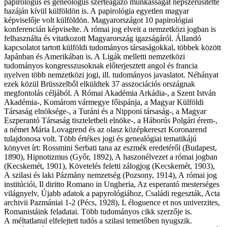
papirológus és geneológus szerteágazó munkásságát népszerűsítette
hazáján kívül külföldön is. A papirológia egyetlen magyar
képviselője volt külföldön. Magyarországot 10 papirológiai
konferencián képviselte. A római jog elveit a nemzetközi jogban is
felhasználta és vitatkozott Magyarország igazságáról. Állandó
kapcsolatot tartott külföldi tudományos társaságokkal, többek között
Japánban és Amerikában is. A Ligák melletti nemzetközi
tudományos kongresszusoknak előterjesztett angol és francia
nyelven több nemzetközi jogi, ill. tudományos javaslatot. Néhányat
ezek közül Brüsszelből elküldtek 37 asszociációs országnak
megfontolás céljából. A Római Akadémia Arkádia-, a Szent István
Akadémia-, Komárom vármegye főispánja, a Magyar Külföldi
Társaság elnöksége-, a Turáni és a Nipponi társaság-, a Magyar
Eszperantó Társaság tiszteletbeli elnöke-, a Háborús Polgári érem-,
a német Mária Lovagrend és az olasz középkereszt Koronarend
tulajdonosa volt. Több értékes jogi és genealógiai tematikájú
könyvet írt: Rossmini Serbati tana az eszmék eredetéről (Budapest,
1890), Hipnotizmus (Győr, 1892), A haszonélvezet a római jogban
(Kecskemét, 1901), Követelés feletti zálogjog (Kecskemét, 1903),
A szilasi és laki Pázmány nemzetség (Pozsony, 1914), A római jog
institúciói, Il diritto Romano in Ungheria, Az esperantó mesterséges
világnyelv, Újabb adatok a papyrológiához, Családi regeszták, Acta
archivii Pazmániai 1-2 (Pécs, 1928), L éloguence et nos univerzites,
Romanistáink feladatai. Több tudományos cikk szerzője is.
A méltatlanul elfelejtett tudós a szilasi temetőben nyugszik.