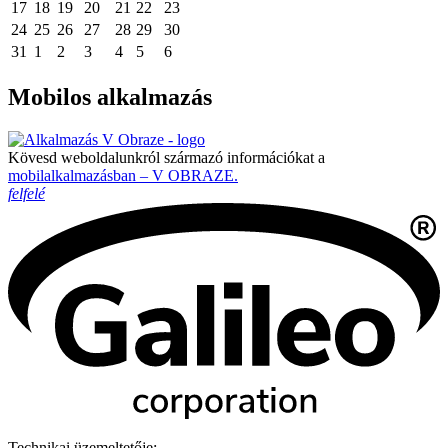
17
18
19
20
21
22
23
24
25
26
27
28
29
30
31
1
2
3
4
5
6
Mobilos alkalmazás
Kövesd weboldalunkról származó információkat a
mobilalkalmazásban – V OBRAZE.
felfelé
Technikai üzemeltetője: