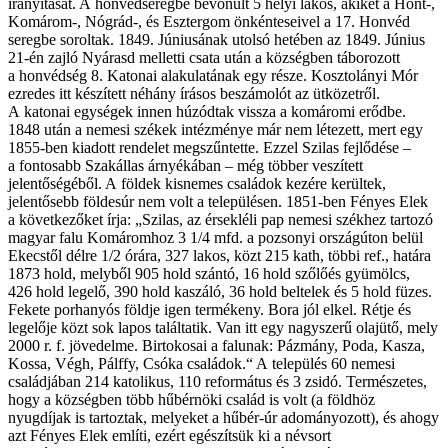
irányítását. A honvédseregbe bevonult 5 helyi lakos, akiket a Hont-,
Komárom-, Nógrád-, és Esztergom önkénteseivel a 17. Honvéd
seregbe soroltak. 1849. Júniusának utolsó hetében az 1849. Június
21-én zajló Nyárasd melletti csata után a községben táborozott
a honvédség 8. Katonai alakulatának egy része. Kosztolányi Mór
ezredes itt készített néhány írásos beszámolót az ütközetről.
A katonai egységek innen húzódtak vissza a komáromi erődbe.
1848 után a nemesi székek intézménye már nem létezett, mert egy
1855-ben kiadott rendelet megszűntette. Ezzel Szilas fejlődése –
a fontosabb Szakállas árnyékában – még többer veszített
jelentőségéből. A földek kisnemes családok kezére kerültek,
jelentősebb földesúr nem volt a településen. 1851-ben Fényes Elek
a következőket írja: „Szilas, az érsekléli pap nemesi székhez tartozó
magyar falu Komáromhoz 3 1/4 mfd. a pozsonyi országúton belül
Ekecstől délre 1/2 órára, 327 lakos, közt 215 kath, többi ref., határa
1873 hold, melyből 905 hold szántó, 16 hold szőlőés gyümölcs,
426 hold legelő, 390 hold kaszáló, 36 hold beltelek és 5 hold füzes.
Fekete porhanyós földje igen termékeny. Bora jól elkel. Rétje és
legelője közt sok lapos találtatik. Van itt egy nagyszerű olajütő, mely
2000 r. f. jövedelme. Birtokosai a falunak: Pázmány, Poda, Kasza,
Kossa, Végh, Pálffy, Csóka családok.“ A település 60 nemesi
családjában 214 katolikus, 110 református és 3 zsidó. Természetes,
hogy a községben több hűbérnöki család is volt (a földhöz
nyugdíjak is tartoztak, melyeket a hűbér-úr adományozott), és ahogy
azt Fényes Elek említi, ezért egészítsük ki a névsort