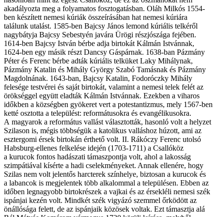
akadályozta meg a folyamatos fosztogatásban. Oláh Milkós 1554-
ben készített nemesi kúriák összeírásában hat nemesi kúriára
találunk utalást. 1585-ben Bajcsy János lemond kúriális telkéről
nagybátyja Bajcsy Sebestyén javára Ürögi részjószága fejében.
1614-ben Bajcsy István bérbe adja birtokát Kálmán Istvánnak,
1624-ben egy másik részt Dancsy Gáspárnak. 1638-ban Pázmány
Péter és Ferenc bérbe adták kúriális telküket Laky Mihálynak,
Pázmány Katalin és Mihály György Szabó Tamásnak és Pázmány
Magdolnának. 1643-ban, Bajcsy Katalin, Fodoróczky Mihály
felesége testvérei és saját birtokát, valamint a nemesi telek felét az
örökséggel együtt eladták Kálmán Istvánnak. Ezekben a viharos
időkben a községben gyökeret vert a potestantizmus, mely 1567-ben
ketté osztotta a települést: reformátusokra és evangélikusokra.
A magyarok a református vallást választották, hasonló volt a helyzet
Szilason is, mégis többségük a katolikus valláshoz húzott, ami az
esztergomi érsek birtokán érthető volt. II. Rákóczy Ferenc utolsó
Habsburg-ellenes felkelése idején (1703-1711) a Csallóköz
a kurucok fontos hadászati támaszpontja volt, ahol a lakosság
szimpátiával kísérte a hadi cselekményeket. Annak ellenére, hogy
Szilas nem volt jelentős harcterek színhelye, biztosan a kurucok és
a labancok is megjelentek több alkalommal a településen. Ebben az
időben legnagyobb birtokrészek a vajkai és az érsekléli nemesi szék
ispánjai kezén volt. Mindkét szék vigyázó szemmel őrködött az
önállósága felett, de az ispánjaik közösek voltak. Ezt támasztja alá