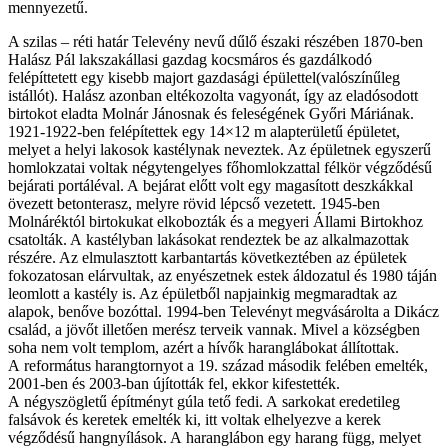
mennyezetű.
A szilas – réti határ Televény nevű dűlő északi részében 1870-ben
Halász Pál lakszakállasi gazdag kocsmáros és gazdálkodó
felépíttetett egy kisebb majort gazdasági épülettel(valószínűleg
istállót). Halász azonban eltékozolta vagyonát, így az eladósodott
birtokot eladta Molnár Jánosnak és feleségének Győri Máriának.
1921-1922-ben felépítettek egy 14×12 m alapterületű épületet,
melyet a helyi lakosok kastélynak neveztek. Az épületnek egyszerű
homlokzatai voltak négytengelyes főhomlokzattal félkör végződésű
bejárati portáléval. A bejárat előtt volt egy magasított deszkákkal
övezett betonterasz, melyre rövid lépcső vezetett. 1945-ben
Molnáréktól birtokukat elkobozták és a megyeri Állami Birtokhoz
csatolták. A kastélyban lakásokat rendeztek be az alkalmazottak
részére. Az elmulasztott karbantartás következtében az épületek
fokozatosan elárvultak, az enyészetnek estek áldozatul és 1980 táján
leomlott a kastély is. Az épületből napjainkig megmaradtak az
alapok, benőve bozóttal. 1994-ben Televényt megvásárolta a Dikácz
család, a jövőt illetően merész terveik vannak. Mivel a községben
soha nem volt templom, azért a hívők haranglábokat állítottak.
A református harangtornyot a 19. század második felében emelték,
2001-ben és 2003-ban újították fel, ekkor kifestették.
A négyszögletű építményt gúla tető fedi. A sarkokat eredetileg
falsávok és keretek emelték ki, itt voltak elhelyezve a kerek
végződésű hangnyílások. A haranglábon egy harang függ, melyet