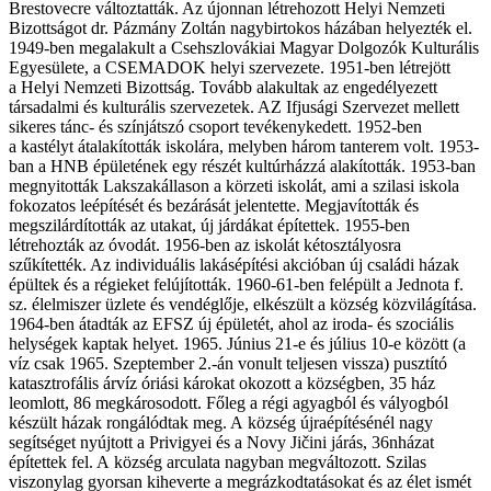
Brestovecre változtatták. Az újonnan létrehozott Helyi Nemzeti
Bizottságot dr. Pázmány Zoltán nagybirtokos házában helyezték el.
1949-ben megalakult a Csehszlovákiai Magyar Dolgozók Kulturális
Egyesülete, a CSEMADOK helyi szervezete. 1951-ben létrejött
a Helyi Nemzeti Bizottság. Tovább alakultak az engedélyezett
társadalmi és kulturális szervezetek. AZ Ifjusági Szervezet mellett
sikeres tánc- és színjátszó csoport tevékenykedett. 1952-ben
a kastélyt átalakították iskolára, melyben három tanterem volt. 1953-
ban a HNB épületének egy részét kultúrházzá alakították. 1953-ban
megnyitották Lakszakállason a körzeti iskolát, ami a szilasi iskola
fokozatos leépítését és bezárását jelentette. Megjavították és
megszilárdították az utakat, új járdákat építettek. 1955-ben
létrehozták az óvodát. 1956-ben az iskolát kétosztályosra
szűkítették. Az individuális lakásépítési akcióban új családi házak
épültek és a régieket felújították. 1960-61-ben felépült a Jednota f.
sz. élelmiszer üzlete és vendéglője, elkészült a község közvilágítása.
1964-ben átadták az EFSZ új épületét, ahol az iroda- és szociális
helységek kaptak helyet. 1965. Június 21-e és július 10-e között (a
víz csak 1965. Szeptember 2.-án vonult teljesen vissza) pusztító
katasztrofális árvíz óriási károkat okozott a községben, 35 ház
leomlott, 86 megkárosodott. Főleg a régi agyagból és vályogból
készült házak rongálódtak meg. A község újraépítésénél nagy
segítséget nyújtott a Privigyei és a Novy Jičini járás, 36nházat
építettek fel. A község arculata nagyban megváltozott. Szilas
viszonylag gyorsan kiheverte a megrázkodtatásokat és az élet ismét