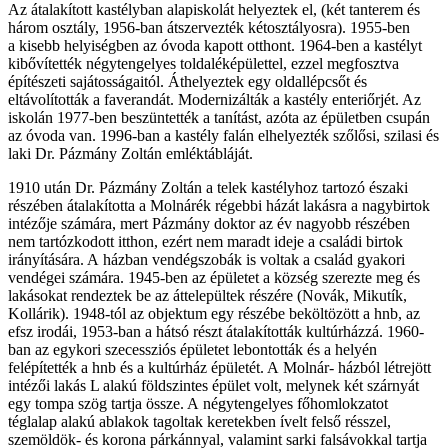
Az átalakított kastélyban alapiskolát helyeztek el, (két tanterem és
három osztály, 1956-ban átszervezték kétosztályosra). 1955-ben
a kisebb helyiségben az óvoda kapott otthont. 1964-ben a kastélyt
kibővítették négytengelyes toldaléképülettel, ezzel megfosztva
építészeti sajátosságaitól. Áthelyeztek egy oldallépcsőt és
eltávolították a faverandát. Modernizálták a kastély enteriőrjét. Az
iskolán 1977-ben beszüntették a tanítást, azóta az épületben csupán
az óvoda van. 1996-ban a kastély falán elhelyezték szőlősi, szilasi és
laki Dr. Pázmány Zoltán emléktábláját.
1910 után Dr. Pázmány Zoltán a telek kastélyhoz tartozó északi
részében átalakította a Molnárék régebbi házát lakásra a nagybirtok
intézője számára, mert Pázmány doktor az év nagyobb részében
nem tartózkodott itthon, ezért nem maradt ideje a családi birtok
irányítására. A házban vendégszobák is voltak a család gyakori
vendégei számára. 1945-ben az épületet a község szerezte meg és
lakásokat rendeztek be az áttelepültek részére (Novák, Mikutík,
Kollárik). 1948-tól az objektum egy részébe beköltözött a hnb, az
efsz irodái, 1953-ban a hátsó részt átalakították kultúrházzá. 1960-
ban az egykori szecessziós épületet lebontották és a helyén
felépítették a hnb és a kultúrház épületét. A Molnár- házból létrejött
intézői lakás L alakú földszintes épület volt, melynek két szárnyát
egy tompa szög tartja össze. A négytengelyes főhomlokzatot
téglalap alakú ablakok tagoltak keretekben ívelt felső résszel,
szemöldök- és korona párkánnyal, valamint sarki falsávokkal tartja