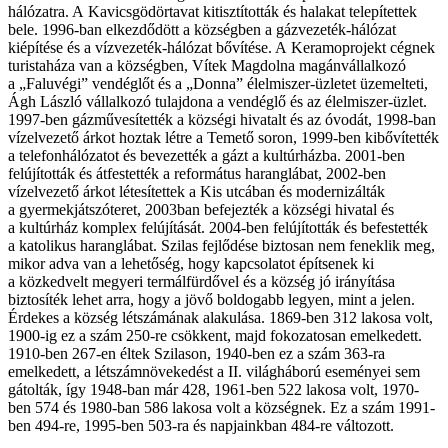
hálózatra. A Kavicsgödörtavat kitisztították és halakat telepítettek
bele. 1996-ban elkezdődött a községben a gázvezeték-hálózat
kiépítése és a vízvezeték-hálózat bővítése. A Keramoprojekt cégnek
turistaháza van a községben, Vítek Magdolna magánvállalkozó
a „Faluvégi” vendéglőt és a „Donna” élelmiszer-üzletet üzemelteti,
Ágh László vállalkozó tulajdona a vendéglő és az élelmiszer-üzlet.
1997-ben gázművesítették a községi hivatalt és az óvodát, 1998-ban
vízelvezető árkot hoztak létre a Temető soron, 1999-ben kibővítették
a telefonhálózatot és bevezették a gázt a kultúrházba. 2001-ben
felújították és átfestették a református haranglábat, 2002-ben
vízelvezető árkot létesítettek a Kis utcában és modernizálták
a gyermekjátszóteret, 2003ban befejezték a községi hivatal és
a kultúrház komplex felújítását. 2004-ben felújították és befestették
a katolikus haranglábat. Szilas fejlődése biztosan nem feneklik meg,
mikor adva van a lehetőség, hogy kapcsolatot építsenek ki
a közkedvelt megyeri termálfürdővel és a község jó irányítása
biztosíték lehet arra, hogy a jövő boldogabb legyen, mint a jelen.
Érdekes a község létszámának alakulása. 1869-ben 312 lakosa volt,
1900-ig ez a szám 250-re csökkent, majd fokozatosan emelkedett.
1910-ben 267-en éltek Szilason, 1940-ben ez a szám 363-ra
emelkedett, a létszámnövekedést a II. világháború eseményei sem
gátolták, így 1948-ban már 428, 1961-ben 522 lakosa volt, 1970-
ben 574 és 1980-ban 586 lakosa volt a községnek. Ez a szám 1991-
ben 494-re, 1995-ben 503-ra és napjainkban 484-re változott.