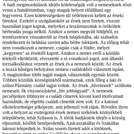
A hadi megmozdulások idején kötelességük volt a nemeseknek részt
venni a bandériumban, vagy maguk helyett előállítani egy
fegyverest. Ezen kötelességeiken túl védelmezni kellett az érseki
birtokot. Ezekért a szolgálatokért az érsek nem fizetett, viszont
használati jogot kaptak, melyeket a leszármazottak is örököltek
bérbeadás jooga nélkül. Amikor a nemes megvált földjétől, ez
természetesen visszakerült az érsek tulajdonába, aki szabadon
rendelkezett és belátása szerint adta bérbe bárkinek. Az előjog tehát
nem vonatkozott a nemesre, csupán csak a földre, melyet
„kegyesen“ az érsektől kapott. Amikor a nemes erről a kúriális
telekről elköltözött, elvesztette a rá vonatkozó jogot, ami állandó
torzsalkodáshoz vezetett az érsek és a nemesek között. Az érsek
a hozzá hűséges befolyásos nemesi családokból választott ispánt.
A magisztrátus többi tagját maguk választották egymás között.
Többen közülük községünkből származtak, ezek főleg a laki és
szilasi Pázmány család tagjai voltak. Az érsek „híveimnek“ szólította
nemeseit, ők viszonozásként „hív jobbágyaid“. A nemesek
pecsétjeiken többnyire a családi címerek kivont kard motívumait
hazsnálták, de régebbi családi címerük nem volt. Ez a katonai
elkötelezettséget jelképezte, ami jellemző volt rájuk. Röviden ilyen
volt a helyzet az esztergomi érsek nemesi székének környékbeli
településein, tehát Szilason is. A török hadjáratok idején a község
elpusztult, később benépesítették, Apácaszakállas és Szakállas
lakosai telepedtek le. Szilas sosem fizetett adót a töröknek,
hasonlóan mint az egész Csallóköz, de ez az oszmánokat nem