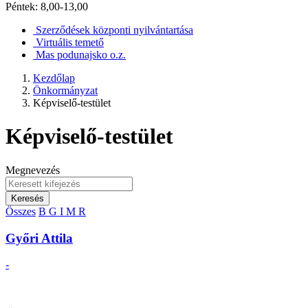
Péntek: 8,00-13,00
Szerződések központi nyilvántartása
Virtuális temető
Mas podunajsko o.z.
Kezdőlap
Önkormányzat
Képviselő-testület
Képviselő-testület
Megnevezés
Keresés
Összes
B
G
I
M
R
Győri Attila
-