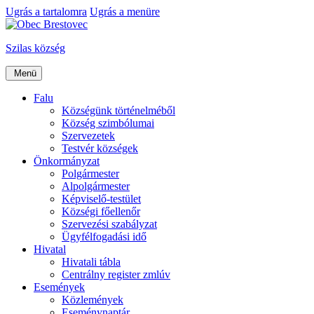
Ugrás a tartalomra
Ugrás a menüre
Szilas község
Menü
Falu
Községünk történelméből
Község szimbólumai
Szervezetek
Testvér községek
Önkormányzat
Polgármester
Alpolgármester
Képviselő-testület
Községi főellenőr
Szervezési szabályzat
Ügyfélfogadási idő
Hivatal
Hivatali tábla
Centrálny register zmlúv
Események
Közlemények
Eseménynaptár