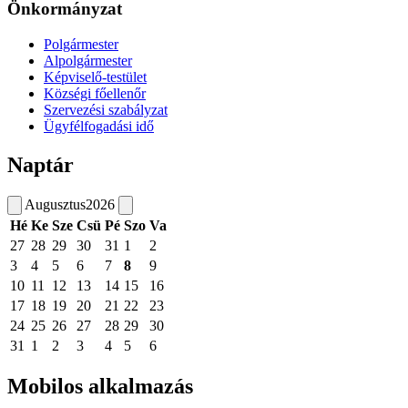
Önkormányzat
Polgármester
Alpolgármester
Képviselő-testület
Községi főellenőr
Szervezési szabályzat
Ügyfélfogadási idő
Naptár
Augusztus
2026
Hé
Ke
Sze
Csü
Pé
Szo
Va
27
28
29
30
31
1
2
3
4
5
6
7
8
9
10
11
12
13
14
15
16
17
18
19
20
21
22
23
24
25
26
27
28
29
30
31
1
2
3
4
5
6
Mobilos alkalmazás