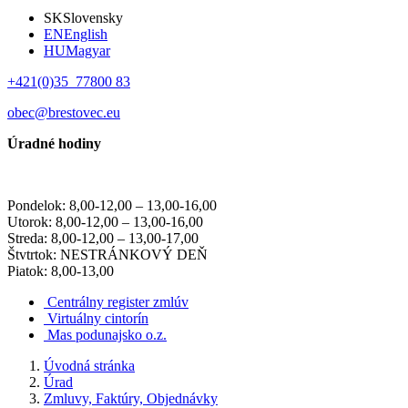
SK
Slovensky
EN
English
HU
Magyar
+421(0)35 77800 83
obec@brestovec.eu
Úradné hodiny
Pondelok: 8,00-12,00 – 13,00-16,00
Utorok: 8,00-12,00 – 13,00-16,00
Streda: 8,00-12,00 – 13,00-17,00
Štvtrtok: NESTRÁNKOVÝ DEŇ
Piatok: 8,00-13,00
Centrálny register zmlúv
Virtuálny cintorín
Mas podunajsko o.z.
Úvodná stránka
Úrad
Zmluvy, Faktúry, Objednávky