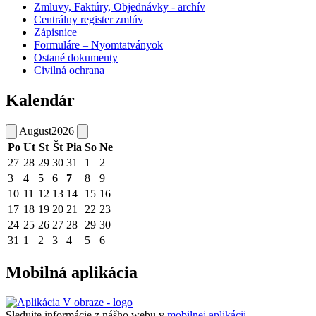
Zmluvy, Faktúry, Objednávky - archív
Centrálny register zmlúv
Zápisnice
Formuláre – Nyomtatványok
Ostané dokumenty
Civilná ochrana
Kalendár
August
2026
Po
Ut
St
Št
Pia
So
Ne
27
28
29
30
31
1
2
3
4
5
6
7
8
9
10
11
12
13
14
15
16
17
18
19
20
21
22
23
24
25
26
27
28
29
30
31
1
2
3
4
5
6
Mobilná aplikácia
Sledujte informácie z nášho webu v
mobilnej aplikácii -