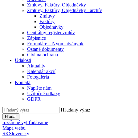
Zmluvy, Faktúry, Objednávky
Zmluvy, Faktúry, Objednávky - archív
Zmluvy
Faktúry
Objednávky
Centrálny register zmlúv
Zápisnice
Formuláre – Nyomtatványok
Ostané dokumenty
Civilná ochrana
Udalosti
Aktuality
Kalendár akcií
Fotogaléria
Kontakt
Napíšte nám
Užitočné odkazy
GDPR
Hľadaný výraz
Hľadať
rozšírené vyhľadávanie
Mapa webu
SK
Slovensky