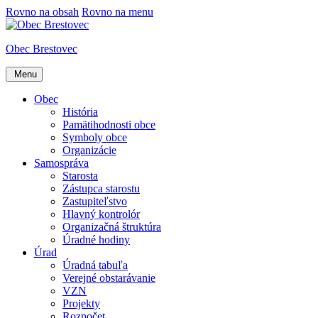
Rovno na obsah
Rovno na menu
Obec Brestovec
Menu
Obec
História
Pamätihodnosti obce
Symboly obce
Organizácie
Samospráva
Starosta
Zástupca starostu
Zastupiteľstvo
Hlavný kontrolór
Organizačná štruktúra
Úradné hodiny
Úrad
Úradná tabuľa
Verejné obstarávanie
VZN
Projekty
Rozpočet