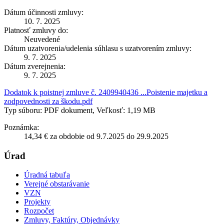
Dátum účinnosti zmluvy:
10. 7. 2025
Platnosť zmluvy do:
Neuvedené
Dátum uzatvorenia/udelenia súhlasu s uzatvorením zmluvy:
9. 7. 2025
Dátum zverejnenia:
9. 7. 2025
Dodatok k poistnej zmluve č. 2409940436 ...Poistenie majetku a
zodpovednosti za škodu.pdf
Typ súboru: PDF dokument, Veľkosť: 1,19 MB
Poznámka:
14,34 € za obdobie od 9.7.2025 do 29.9.2025
Úrad
Úradná tabuľa
Verejné obstarávanie
VZN
Projekty
Rozpočet
Zmluvy, Faktúry, Objednávky