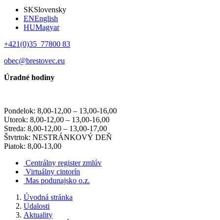
SK
Slovensky
EN
English
HU
Magyar
+421(0)35 77800 83
obec@brestovec.eu
Úradné hodiny
Pondelok: 8,00-12,00 – 13,00-16,00
Utorok: 8,00-12,00 – 13,00-16,00
Streda: 8,00-12,00 – 13,00-17,00
Štvtrtok: NESTRÁNKOVÝ DEŇ
Piatok: 8,00-13,00
Centrálny register zmlúv
Virtuálny cintorín
Mas podunajsko o.z.
Úvodná stránka
Udalosti
Aktuality