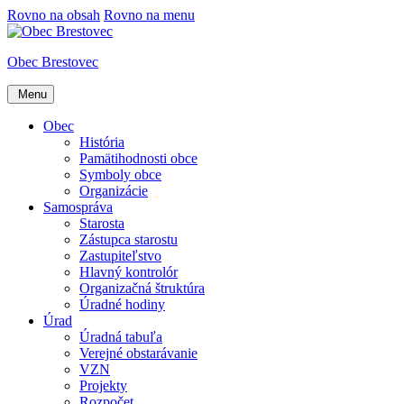
Rovno na obsah
Rovno na menu
Obec Brestovec
Menu
Obec
História
Pamätihodnosti obce
Symboly obce
Organizácie
Samospráva
Starosta
Zástupca starostu
Zastupiteľstvo
Hlavný kontrolór
Organizačná štruktúra
Úradné hodiny
Úrad
Úradná tabuľa
Verejné obstarávanie
VZN
Projekty
Rozpočet