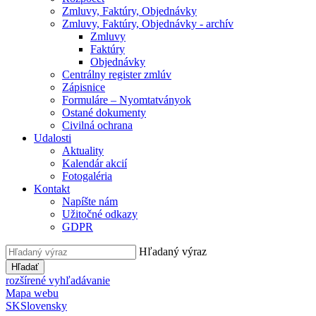
Zmluvy, Faktúry, Objednávky
Zmluvy, Faktúry, Objednávky - archív
Zmluvy
Faktúry
Objednávky
Centrálny register zmlúv
Zápisnice
Formuláre – Nyomtatványok
Ostané dokumenty
Civilná ochrana
Udalosti
Aktuality
Kalendár akcií
Fotogaléria
Kontakt
Napíšte nám
Užitočné odkazy
GDPR
Hľadaný výraz
Hľadať
rozšírené vyhľadávanie
Mapa webu
SK
Slovensky