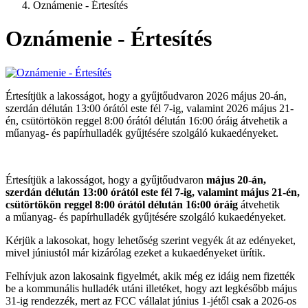
Oznámenie - Értesítés
Oznámenie - Értesítés
Értesítjük a lakosságot, hogy a gyűjtőudvaron 2026 május 20-án,
szerdán délután 13:00 órától este fél 7-ig, valamint 2026 május 21-
én, csütörtökön reggel 8:00 órától délután 16:00 óráig átvehetik a
műanyag- és papírhulladék gyűjtésére szolgáló kukaedényeket.
Értesítjük a lakosságot, hogy a gyűjtőudvaron
május 20-án,
szerdán délután 13:00 órától este
fél 7-ig, valamint május 21-én,
csütörtökön reggel 8:00 órától délután 16:00 óráig
átvehetik
a műanyag- és papírhulladék gyűjtésére szolgáló kukaedényeket.
Kérjük a lakosokat, hogy lehetőség szerint vegyék át az edényeket,
mivel júniustól már kizárólag ezeket a kukaedényeket ürítik.
Felhívjuk azon lakosaink figyelmét, akik még ez idáig nem fizették
be a kommunális hulladék utáni illetéket, hogy azt legkésőbb május
31-ig rendezzék, mert az FCC vállalat június 1-jétől csak a 2026-os