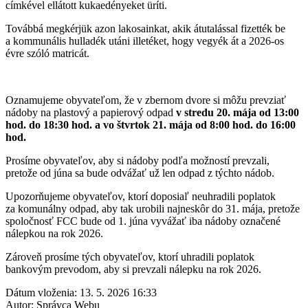
címkével ellátott kukaedényeket üríti.
Továbbá megkérjük azon lakosainkat, akik átutalással fizették be
a kommunális hulladék utáni illetéket, hogy vegyék át a 2026-os
évre szóló matricát.
Oznamujeme obyvateľom, že v zbernom dvore si môžu prevziať
nádoby na plastový a papierový odpad
v
stredu 20. mája od 13:00
hod. do 18:30 hod. a vo štvrtok 21. mája od 8:00
hod. do 16:00
hod.
Prosíme obyvateľov, aby si nádoby podľa možností prevzali,
pretože od júna sa bude odvážať už len odpad z týchto nádob.
Upozorňujeme obyvateľov, ktorí doposiaľ neuhradili poplatok
za komunálny odpad, aby tak urobili najneskôr do 31. mája, pretože
spoločnosť FCC bude od 1. júna vyvážať iba nádoby označené
nálepkou na rok 2026.
Zároveň prosíme tých obyvateľov, ktorí uhradili poplatok
bankovým prevodom, aby si prevzali nálepku na rok 2026.
Dátum vloženia:
13. 5. 2026 16:33
Autor:
Správca Webu