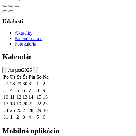
Udalosti
Aktuality
Kalendár akcií
Fotogaléria
Kalendár
August
2026
Po
Ut
St
Št
Pia
So
Ne
27
28
29
30
31
1
2
3
4
5
6
7
8
9
10
11
12
13
14
15
16
17
18
19
20
21
22
23
24
25
26
27
28
29
30
31
1
2
3
4
5
6
Mobilná aplikácia