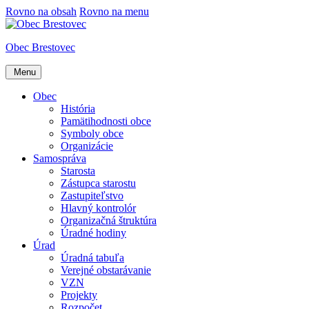
Rovno na obsah
Rovno na menu
Obec Brestovec
Menu
Obec
História
Pamätihodnosti obce
Symboly obce
Organizácie
Samospráva
Starosta
Zástupca starostu
Zastupiteľstvo
Hlavný kontrolór
Organizačná štruktúra
Úradné hodiny
Úrad
Úradná tabuľa
Verejné obstarávanie
VZN
Projekty
Rozpočet