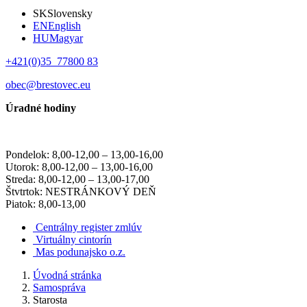
SK
Slovensky
EN
English
HU
Magyar
+421(0)35 77800 83
obec@brestovec.eu
Úradné hodiny
Pondelok: 8,00-12,00 – 13,00-16,00
Utorok: 8,00-12,00 – 13,00-16,00
Streda: 8,00-12,00 – 13,00-17,00
Štvtrtok: NESTRÁNKOVÝ DEŇ
Piatok: 8,00-13,00
Centrálny register zmlúv
Virtuálny cintorín
Mas podunajsko o.z.
Úvodná stránka
Samospráva
Starosta