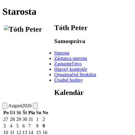
Starosta
Tóth Peter
Samospráva
Starosta
Zástupca starostu
Zastupiteľstvo
Hlavný kontrolór
Organizačná štruktúra
Úradné hodiny
Kalendár
August
2026
Po
Ut
St
Št
Pia
So
Ne
27
28
29
30
31
1
2
3
4
5
6
7
8
9
10
11
12
13
14
15
16