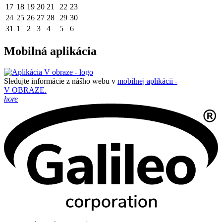
17
18
19
20
21
22
23
24
25
26
27
28
29
30
31
1
2
3
4
5
6
Mobilná aplikácia
Sledujte informácie z nášho webu v
mobilnej aplikácii -
V OBRAZE.
hore