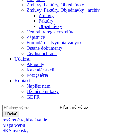
Zmluvy, Faktúry, Objednávky
Zmluvy, Faktúry, Objednávky - archív
Zmluvy
Faktúry
Objednávky
Centrálny register zmlúv
Zápisnice
Formuláre – Nyomtatványok
Ostané dokumenty
Civilná ochrana
Udalosti
Aktuality
Kalendár akcií
Fotogaléria
Kontakt
Napíšte nám
Užitočné odkazy
GDPR
Hľadaný výraz
Hľadať
rozšírené vyhľadávanie
Mapa webu
SK
Slovensky