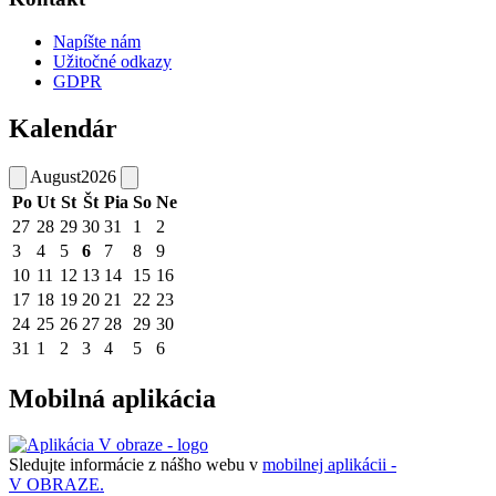
Napíšte nám
Užitočné odkazy
GDPR
Kalendár
August
2026
Po
Ut
St
Št
Pia
So
Ne
27
28
29
30
31
1
2
3
4
5
6
7
8
9
10
11
12
13
14
15
16
17
18
19
20
21
22
23
24
25
26
27
28
29
30
31
1
2
3
4
5
6
Mobilná aplikácia
Sledujte informácie z nášho webu v
mobilnej aplikácii -
V OBRAZE.