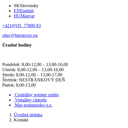
SK
Slovensky
EN
English
HU
Magyar
+421(0)35 77800 83
obec@brestovec.eu
Úradné hodiny
Pondelok: 8,00-12,00 – 13,00-16,00
Utorok: 8,00-12,00 – 13,00-16,00
Streda: 8,00-12,00 – 13,00-17,00
Štvtrtok: NESTRÁNKOVÝ DEŇ
Piatok: 8,00-13,00
Centrálny register zmlúv
Virtuálny cintorín
Mas podunajsko o.z.
Úvodná stránka
Kontakt