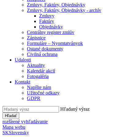
Zmluvy, Faktúry, Objednávky
Zmluvy, Faktúry, Objednávky - archív
Zmluvy
Faktúry
Objednávky
Centrálny register zmlúv
Zápisnice
Formuláre – Nyomtatványok
Ostané dokumenty
Civilná ochrana
Udalosti
Aktuality
Kalendár akcií
Fotogaléria
Kontakt
Napíšte nám
Užitočné odkazy
GDPR
Hľadaný výraz
Hľadať
rozšírené vyhľadávanie
Mapa webu
SK
Slovensky