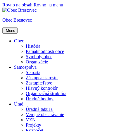
Rovno na obsah
Rovno na menu
Obec Brestovec
Menu
Obec
História
Pamätihodnosti obce
Symboly obce
Organizácie
Samospráva
Starosta
Zástupca starostu
Zastupiteľstvo
Hlavný kontrolór
Organizačná štruktúra
Úradné hodiny
Úrad
Úradná tabuľa
Verejné obstarávanie
VZN
Projekty
Rozpočet