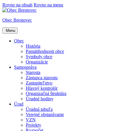
Rovno na obsah
Rovno na menu
Obec Brestovec
Menu
Obec
História
Pamätihodnosti obce
Symboly obce
Organizácie
Samospráva
Starosta
Zástupca starostu
Zastupiteľstvo
Hlavný kontrolór
Organizačná štruktúra
Úradné hodiny
Úrad
Úradná tabuľa
Verejné obstarávanie
VZN
Projekty
Rozpočet