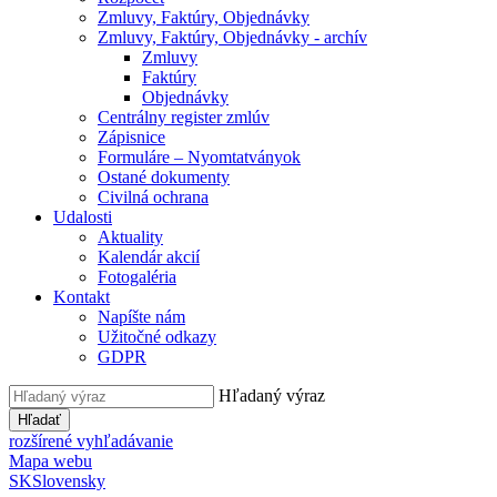
Zmluvy, Faktúry, Objednávky
Zmluvy, Faktúry, Objednávky - archív
Zmluvy
Faktúry
Objednávky
Centrálny register zmlúv
Zápisnice
Formuláre – Nyomtatványok
Ostané dokumenty
Civilná ochrana
Udalosti
Aktuality
Kalendár akcií
Fotogaléria
Kontakt
Napíšte nám
Užitočné odkazy
GDPR
Hľadaný výraz
Hľadať
rozšírené vyhľadávanie
Mapa webu
SK
Slovensky