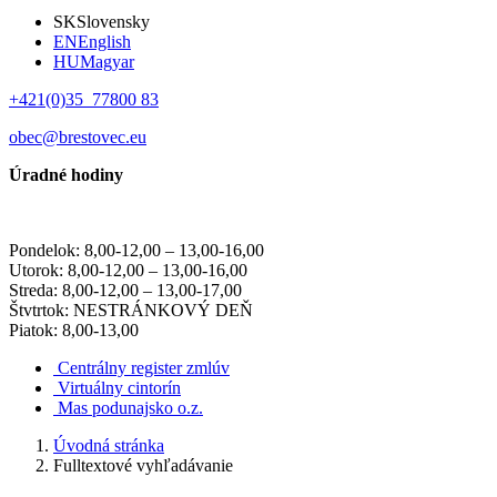
SK
Slovensky
EN
English
HU
Magyar
+421(0)35 77800 83
obec@brestovec.eu
Úradné hodiny
Pondelok: 8,00-12,00 – 13,00-16,00
Utorok: 8,00-12,00 – 13,00-16,00
Streda: 8,00-12,00 – 13,00-17,00
Štvtrtok: NESTRÁNKOVÝ DEŇ
Piatok: 8,00-13,00
Centrálny register zmlúv
Virtuálny cintorín
Mas podunajsko o.z.
Úvodná stránka
Fulltextové vyhľadávanie