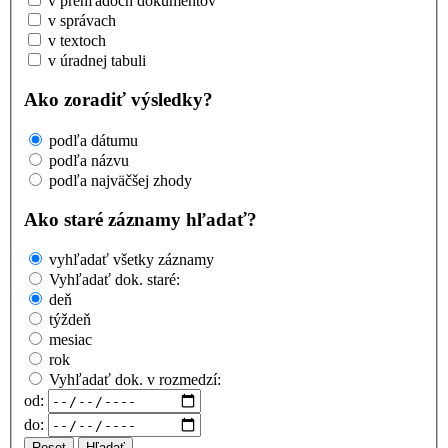
v prehľadoch dokumentov
v správach
v textoch
v úradnej tabuli
Ako zoradiť výsledky?
podľa dátumu
podľa názvu
podľa najväčšej zhody
Ako staré záznamy hľadať?
vyhľadať všetky záznamy
Vyhľadať dok. staré:
deň
týždeň
mesiac
rok
Vyhľadať dok. v rozmedzí:
od:
do:
Reset
Hľadať