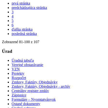
prvá stránka
predchádzajúca stránka
3
4
5
6
ďalšia stránka
posledná stránka
Zobrazené
81
-
100
z 107
Úrad
Úradná tabuľa
Verejné obstarávanie
VZN
Projekty
Rozpočet
Zmluvy, Faktúry, Objednávky
Zmluvy, Faktúry, Objednávky - archív
Centrálny register zmlúv
Zápisnice
Formuláre – Nyomtatványok
Ostané dokumenty