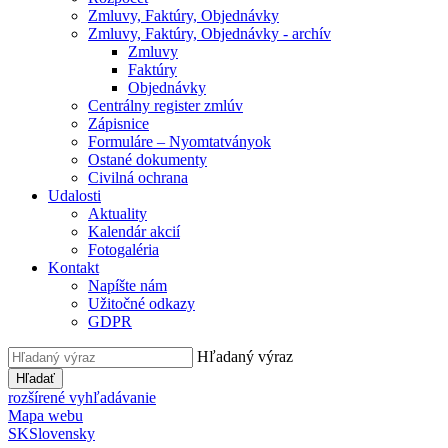
Zmluvy, Faktúry, Objednávky
Zmluvy, Faktúry, Objednávky - archív
Zmluvy
Faktúry
Objednávky
Centrálny register zmlúv
Zápisnice
Formuláre – Nyomtatványok
Ostané dokumenty
Civilná ochrana
Udalosti
Aktuality
Kalendár akcií
Fotogaléria
Kontakt
Napíšte nám
Užitočné odkazy
GDPR
Hľadaný výraz
Hľadať
rozšírené vyhľadávanie
Mapa webu
SK
Slovensky