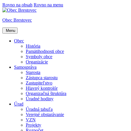
Rovno na obsah
Rovno na menu
Obec Brestovec
Menu
Obec
História
Pamätihodnosti obce
Symboly obce
Organizácie
Samospráva
Starosta
Zástupca starostu
Zastupiteľstvo
Hlavný kontrolór
Organizačná štruktúra
Úradné hodiny
Úrad
Úradná tabuľa
Verejné obstarávanie
VZN
Projekty
Rozpočet