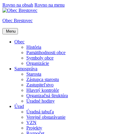
Rovno na obsah
Rovno na menu
Obec Brestovec
Menu
Obec
História
Pamätihodnosti obce
Symboly obce
Organizácie
Samospráva
Starosta
Zástupca starostu
Zastupiteľstvo
Hlavný kontrolór
Organizačná štruktúra
Úradné hodiny
Úrad
Úradná tabuľa
Verejné obstarávanie
VZN
Projekty
Rozpočet