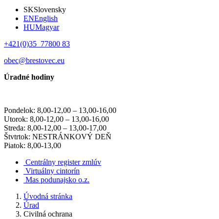
SK
Slovensky
EN
English
HU
Magyar
+421(0)35 77800 83
obec@brestovec.eu
Úradné hodiny
Pondelok: 8,00-12,00 – 13,00-16,00
Utorok: 8,00-12,00 – 13,00-16,00
Streda: 8,00-12,00 – 13,00-17,00
Štvtrtok: NESTRÁNKOVÝ DEŇ
Piatok: 8,00-13,00
Centrálny register zmlúv
Virtuálny cintorín
Mas podunajsko o.z.
Úvodná stránka
Úrad
Civilná ochrana