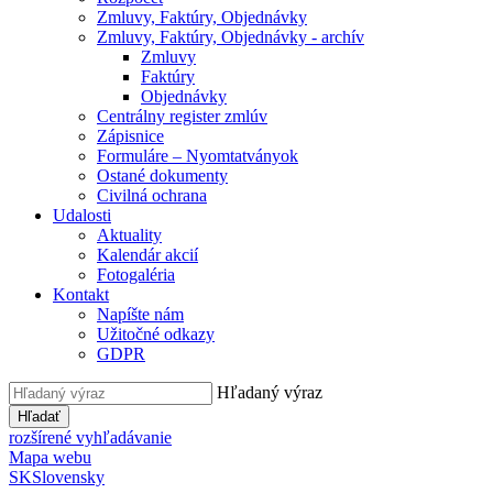
Zmluvy, Faktúry, Objednávky
Zmluvy, Faktúry, Objednávky - archív
Zmluvy
Faktúry
Objednávky
Centrálny register zmlúv
Zápisnice
Formuláre – Nyomtatványok
Ostané dokumenty
Civilná ochrana
Udalosti
Aktuality
Kalendár akcií
Fotogaléria
Kontakt
Napíšte nám
Užitočné odkazy
GDPR
Hľadaný výraz
Hľadať
rozšírené vyhľadávanie
Mapa webu
SK
Slovensky