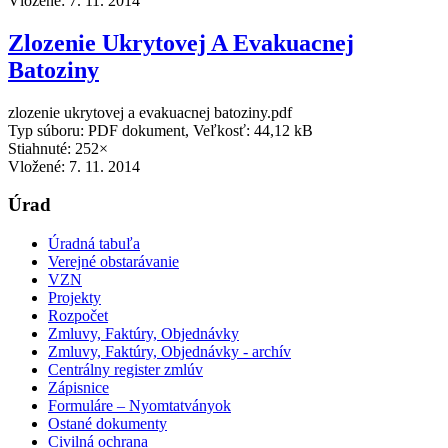
Vložené:
7. 11. 2014
Zlozenie Ukrytovej A Evakuacnej
Batoziny
zlozenie ukrytovej a evakuacnej batoziny.pdf
Typ súboru: PDF dokument, Veľkosť: 44,12 kB
Stiahnuté: 252×
Vložené:
7. 11. 2014
Úrad
Úradná tabuľa
Verejné obstarávanie
VZN
Projekty
Rozpočet
Zmluvy, Faktúry, Objednávky
Zmluvy, Faktúry, Objednávky - archív
Centrálny register zmlúv
Zápisnice
Formuláre – Nyomtatványok
Ostané dokumenty
Civilná ochrana