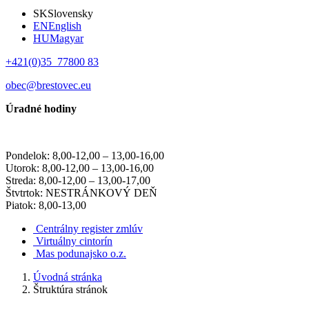
SK
Slovensky
EN
English
HU
Magyar
+421(0)35 77800 83
obec@brestovec.eu
Úradné hodiny
Pondelok: 8,00-12,00 – 13,00-16,00
Utorok: 8,00-12,00 – 13,00-16,00
Streda: 8,00-12,00 – 13,00-17,00
Štvtrtok: NESTRÁNKOVÝ DEŇ
Piatok: 8,00-13,00
Centrálny register zmlúv
Virtuálny cintorín
Mas podunajsko o.z.
Úvodná stránka
Štruktúra stránok