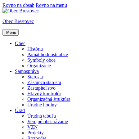
Rovno na obsah
Rovno na menu
Obec Brestovec
Menu
Obec
História
Pamätihodnosti obce
Symboly obce
Organizácie
Samospráva
Starosta
Zástupca starostu
Zastupiteľstvo
Hlavný kontrolór
Organizačná štruktúra
Úradné hodiny
Úrad
Úradná tabuľa
Verejné obstarávanie
VZN
Projekty
Rozpočet