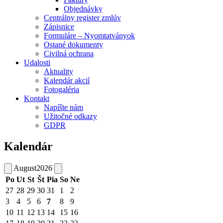
Objednávky
Centrálny register zmlúv
Zápisnice
Formuláre – Nyomtatványok
Ostané dokumenty
Civilná ochrana
Udalosti
Aktuality
Kalendár akcií
Fotogaléria
Kontakt
Napíšte nám
Užitočné odkazy
GDPR
Kalendár
August
2026
Po
Ut
St
Št
Pia
So
Ne
27
28
29
30
31
1
2
3
4
5
6
7
8
9
10
11
12
13
14
15
16