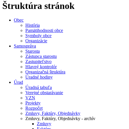
Štruktúra stránok
Obec
História
Pamätihodnosti obce
Symboly obce
Organizácie
Samospráva
Starosta
Zástupca starostu
Zastupiteľstvo
Hlavný kontrolór
Organizačná štruktúra
Úradné hodiny
Úrad
Úradná tabuľa
Verejné obstarávanie
VZN
Projekty
Rozpočet
Zmluvy, Faktúry, Objednávky
Zmluvy, Faktúry, Objednávky - archív
Zmluvy
Faktúry