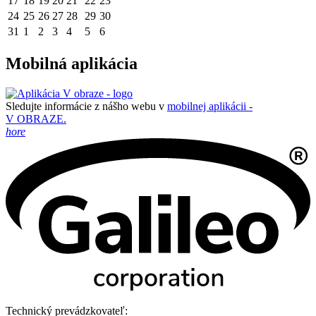
17
18
19
20
21
22
23
24
25
26
27
28
29
30
31
1
2
3
4
5
6
Mobilná aplikácia
Sledujte informácie z nášho webu v
mobilnej aplikácii -
V OBRAZE.
hore
Technický prevádzkovateľ: