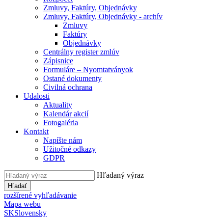
Zmluvy, Faktúry, Objednávky
Zmluvy, Faktúry, Objednávky - archív
Zmluvy
Faktúry
Objednávky
Centrálny register zmlúv
Zápisnice
Formuláre – Nyomtatványok
Ostané dokumenty
Civilná ochrana
Udalosti
Aktuality
Kalendár akcií
Fotogaléria
Kontakt
Napíšte nám
Užitočné odkazy
GDPR
Hľadaný výraz
Hľadať
rozšírené vyhľadávanie
Mapa webu
SK
Slovensky