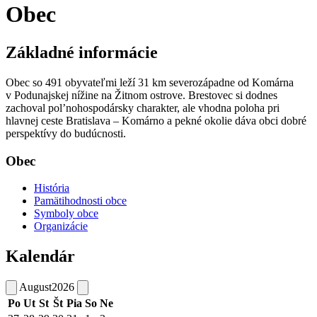
Obec
Základné informácie
Obec so 491 obyvateľmi leží 31 km severozápadne od Komárna
v Podunajskej nížine na Žitnom ostrove. Brestovec si dodnes
zachoval pol’nohospodársky charakter, ale vhodna poloha pri
hlavnej ceste Bratislava – Komárno a pekné okolie dáva obci dobré
perspektívy do budúcnosti.
Obec
História
Pamätihodnosti obce
Symboly obce
Organizácie
Kalendár
August
2026
Po
Ut
St
Št
Pia
So
Ne