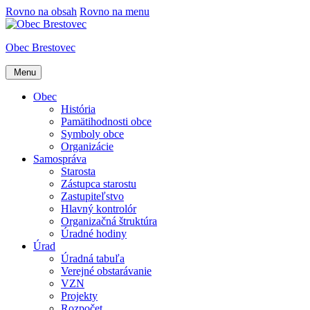
Rovno na obsah
Rovno na menu
Obec Brestovec
Menu
Obec
História
Pamätihodnosti obce
Symboly obce
Organizácie
Samospráva
Starosta
Zástupca starostu
Zastupiteľstvo
Hlavný kontrolór
Organizačná štruktúra
Úradné hodiny
Úrad
Úradná tabuľa
Verejné obstarávanie
VZN
Projekty
Rozpočet