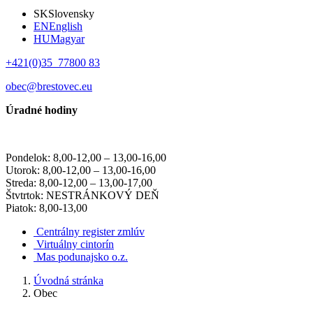
SK
Slovensky
EN
English
HU
Magyar
+421(0)35 77800 83
obec@brestovec.eu
Úradné hodiny
Pondelok: 8,00-12,00 – 13,00-16,00
Utorok: 8,00-12,00 – 13,00-16,00
Streda: 8,00-12,00 – 13,00-17,00
Štvtrtok: NESTRÁNKOVÝ DEŇ
Piatok: 8,00-13,00
Centrálny register zmlúv
Virtuálny cintorín
Mas podunajsko o.z.
Úvodná stránka
Obec