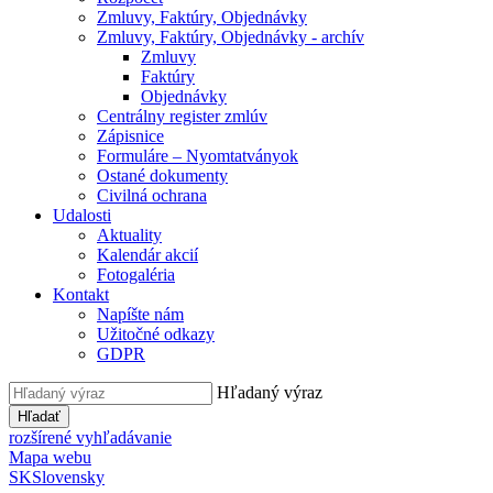
Zmluvy, Faktúry, Objednávky
Zmluvy, Faktúry, Objednávky - archív
Zmluvy
Faktúry
Objednávky
Centrálny register zmlúv
Zápisnice
Formuláre – Nyomtatványok
Ostané dokumenty
Civilná ochrana
Udalosti
Aktuality
Kalendár akcií
Fotogaléria
Kontakt
Napíšte nám
Užitočné odkazy
GDPR
Hľadaný výraz
Hľadať
rozšírené vyhľadávanie
Mapa webu
SK
Slovensky