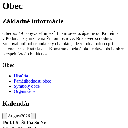
Obec
Základné informácie
Obec so 491 obyvateľmi leží 31 km severozápadne od Komárna
v Podunajskej nížine na Žitnom ostrove. Brestovec si dodnes
zachoval pol’nohospodársky charakter, ale vhodna poloha pri
hlavnej ceste Bratislava – Komárno a pekné okolie dáva obci dobré
perspektívy do budúcnosti.
Obec
História
Pamätihodnosti obce
Symboly obce
Organizácie
Kalendár
August
2026
Po
Ut
St
Št
Pia
So
Ne