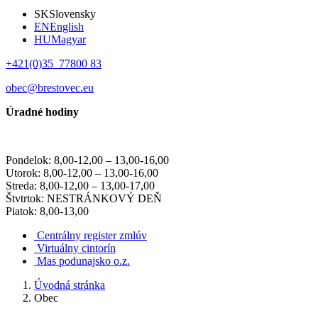
SK
Slovensky
EN
English
HU
Magyar
+421(0)35 77800 83
obec@brestovec.eu
Úradné hodiny
Pondelok: 8,00-12,00 – 13,00-16,00
Utorok: 8,00-12,00 – 13,00-16,00
Streda: 8,00-12,00 – 13,00-17,00
Štvtrtok: NESTRÁNKOVÝ DEŇ
Piatok: 8,00-13,00
Centrálny register zmlúv
Virtuálny cintorín
Mas podunajsko o.z.
Úvodná stránka
Obec