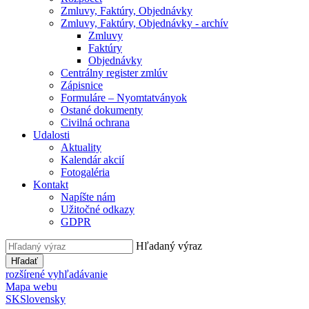
Zmluvy, Faktúry, Objednávky
Zmluvy, Faktúry, Objednávky - archív
Zmluvy
Faktúry
Objednávky
Centrálny register zmlúv
Zápisnice
Formuláre – Nyomtatványok
Ostané dokumenty
Civilná ochrana
Udalosti
Aktuality
Kalendár akcií
Fotogaléria
Kontakt
Napíšte nám
Užitočné odkazy
GDPR
Hľadaný výraz
Hľadať
rozšírené vyhľadávanie
Mapa webu
SK
Slovensky