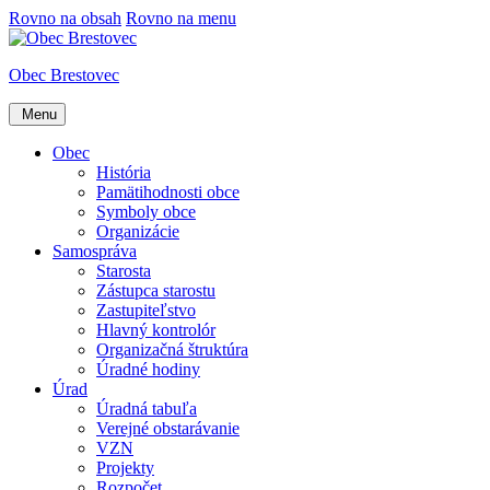
Rovno na obsah
Rovno na menu
Obec Brestovec
Menu
Obec
História
Pamätihodnosti obce
Symboly obce
Organizácie
Samospráva
Starosta
Zástupca starostu
Zastupiteľstvo
Hlavný kontrolór
Organizačná štruktúra
Úradné hodiny
Úrad
Úradná tabuľa
Verejné obstarávanie
VZN
Projekty
Rozpočet